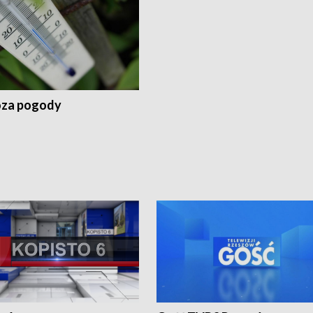
za pogody