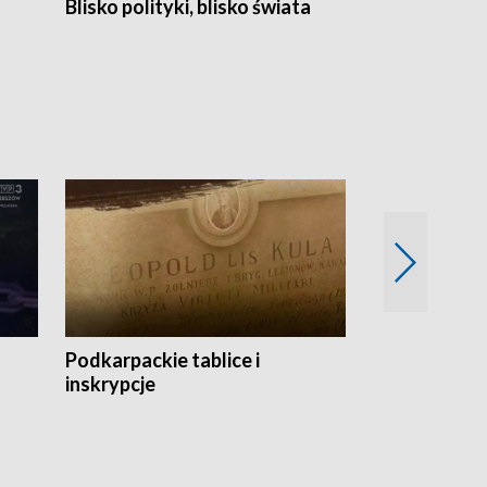
Blisko polityki, blisko świata
Popołudnie 
Podkarpackie tablice i
Szlakiem arc
inskrypcje
drewnianej