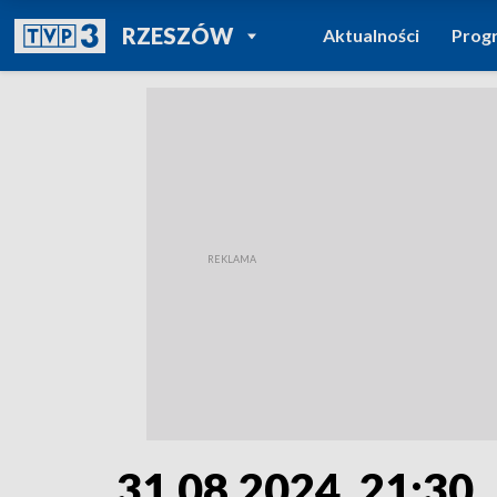
POWRÓT DO
RZESZÓW
Aktualności
Prog
TVP REGIONY
31.08.2024, 21:30