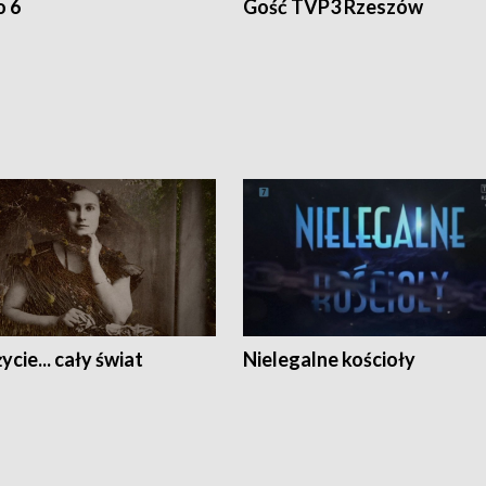
o 6
Gość TVP3 Rzeszów
ycie... cały świat
Nielegalne kościoły