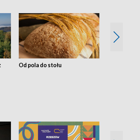
z
Od pola do stołu
50 lat ochro
przyrodnicz
Zachodnich