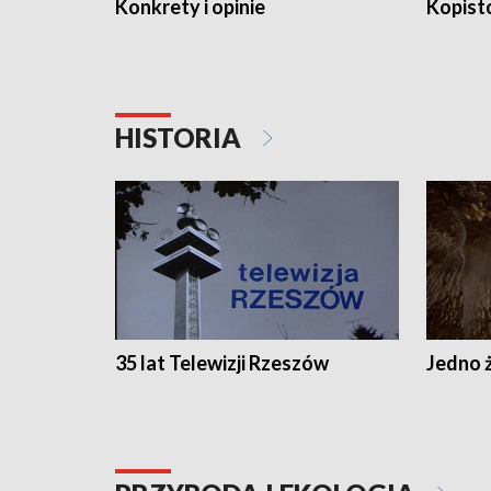
Konkrety i opinie
Kopist
HISTORIA
35 lat Telewizji Rzeszów
Jedno ż