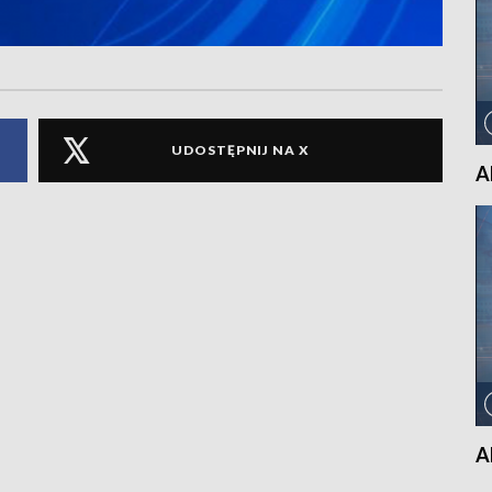
UDOSTĘPNIJ NA X
A
A