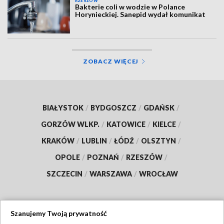
RZESZÓW
Bakterie coli w wodzie w Polance
Horynieckiej. Sanepid wydał komunikat
ZOBACZ WIĘCEJ
BIAŁYSTOK
/
BYDGOSZCZ
/
GDAŃSK
/
GORZÓW WLKP.
/
KATOWICE
/
KIELCE
/
KRAKÓW
/
LUBLIN
/
ŁÓDŹ
/
OLSZTYN
/
OPOLE
/
POZNAŃ
/
RZESZÓW
/
SZCZECIN
/
WARSZAWA
/
WROCŁAW
Szanujemy Twoją prywatność
Dołącz do nas: