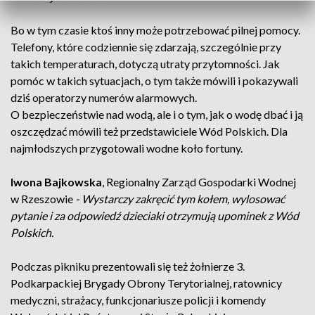
Bo w tym czasie ktoś inny może potrzebować pilnej pomocy.
Telefony, które codziennie się zdarzają, szczególnie przy
takich temperaturach, dotyczą utraty przytomności. Jak
pomóc w takich sytuacjach, o tym także mówili i pokazywali
dziś operatorzy numerów alarmowych.
O bezpieczeństwie nad wodą, ale i o tym, jak o wodę dbać i ją
oszczędzać mówili też przedstawiciele Wód Polskich. Dla
najmłodszych przygotowali wodne koło fortuny.
Iwona Bajkowska
, Regionalny Zarząd Gospodarki Wodnej
w Rzeszowie
- Wystarczy zakręcić tym kołem, wylosować
pytanie i za odpowiedź dzieciaki otrzymują upominek z Wód
Polskich.
Podczas pikniku prezentowali się też żołnierze 3.
Podkarpackiej Brygady Obrony Terytorialnej, ratownicy
medyczni, strażacy, funkcjonariusze policji i komendy