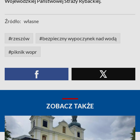
Wojewódzkiej Państwowej Straży Rybackiej.
Źródło:
własne
#rzeszów
#bezpieczny wypoczynek nad wodą
#piknik wopr
ZOBACZ TAKŻE