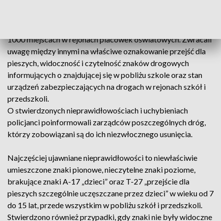
bezpieczeństwa w okolicach szkół.
Funkcjonariusze skontrolowali infrastrukturę drogową w
1000 miejscach w rejonach placówek oświatowych. Zwracali
uwagę między innymi na właściwe oznakowanie przejść dla
pieszych, widoczność i czytelność znaków drogowych
informujących o znajdującej się w pobliżu szkole oraz stan
urządzeń zabezpieczających na drogach w rejonach szkół i
przedszkoli.
O stwierdzonych nieprawidłowościach i uchybieniach
policjanci poinformowali zarządców poszczególnych dróg,
którzy zobowiązani są do ich niezwłocznego usunięcia.
Najczęściej ujawniane nieprawidłowości to niewłaściwie
umieszczone znaki pionowe, nieczytelne znaki poziome,
brakujące znaki A-17 „dzieci” oraz T-27 „przejście dla
pieszych szczególnie uczęszczane przez dzieci” w wieku od 7
do 15 lat, przede wszystkim w pobliżu szkół i przedszkoli.
Stwierdzono również przypadki, gdy znaki nie były widoczne