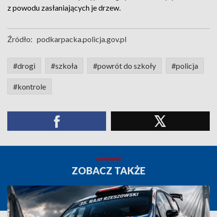
z powodu zasłaniających je drzew.
Źródło:
podkarpacka.policja.gov.pl
#drogi
#szkoła
#powrót do szkoły
#policja
#kontrole
ZOBACZ TAKŻE