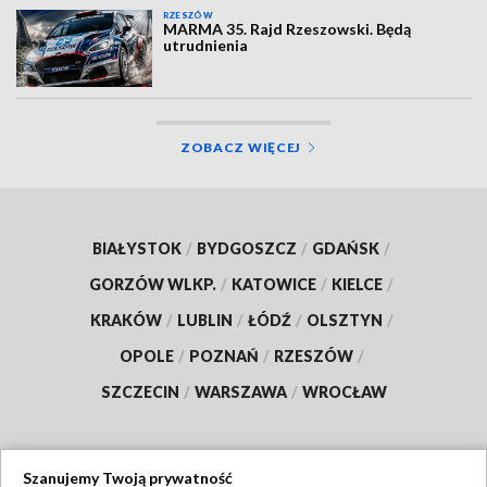
RZESZÓW
MARMA 35. Rajd Rzeszowski. Będą
utrudnienia
ZOBACZ WIĘCEJ
BIAŁYSTOK
/
BYDGOSZCZ
/
GDAŃSK
/
GORZÓW WLKP.
/
KATOWICE
/
KIELCE
/
KRAKÓW
/
LUBLIN
/
ŁÓDŹ
/
OLSZTYN
/
OPOLE
/
POZNAŃ
/
RZESZÓW
/
SZCZECIN
/
WARSZAWA
/
WROCŁAW
Szanujemy Twoją prywatność