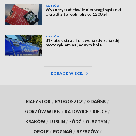
RZESZÓW
Wykorzystał chwilę nieuwagi sąsiadki.
Ukradł z torebki blisko 1200 zł
RZESZÓW
31-latek stracił prawo jazdy za jazdę
motocyklem na jednym kole
ZOBACZ WIĘCEJ
BIAŁYSTOK
/
BYDGOSZCZ
/
GDAŃSK
/
GORZÓW WLKP.
/
KATOWICE
/
KIELCE
/
KRAKÓW
/
LUBLIN
/
ŁÓDŹ
/
OLSZTYN
/
OPOLE
/
POZNAŃ
/
RZESZÓW
/