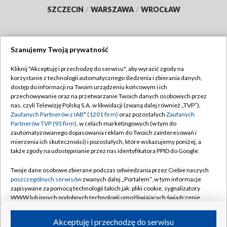
SZCZECIN
/
WARSZAWA
/
WROCŁAW
Szanujemy Twoją prywatność
Dołącz do nas:
Kliknij "Akceptuję i przechodzę do serwisu", aby wyrazić zgody na
korzystanie z technologii automatycznego śledzenia i zbierania danych,
TVP
dostęp do informacji na Twoim urządzeniu końcowym i ich
Abonament TVP
przechowywanie oraz na przetwarzanie Twoich danych osobowych przez
Regulamin TVP
nas, czyli Telewizję Polską S.A. w likwidacji (zwaną dalej również „TVP”),
Emisja w TVP
Polityka prywatności
Zaufanych Partnerów z IAB* (1201 firm)
oraz pozostałych
Zaufanych
Partnerów TVP (93 firm)
, w celach marketingowych (w tym do
Centrum informacji TVP
Moje zgody
zautomatyzowanego dopasowania reklam do Twoich zainteresowań i
mierzenia ich skuteczności) i pozostałych, które wskazujemy poniżej, a
Naziemna Telewizja Cyfrowa
Pomoc
także zgody na udostępnianie przez nas identyfikatora PPID do Google.
Sklep TVP
Biuro reklamy
Twoje dane osobowe zbierane podczas odwiedzania przez Ciebie naszych
Rada Programowa
Kontakt
poszczególnych serwisów
zwanych dalej „Portalem”, w tym informacje
zapisywane za pomocą technologii takich jak: pliki cookie, sygnalizatory
System NOS
WWW lub innych podobnych technologii umożliwiających świadczenie
dopasowanych i bezpiecznych usług, personalizację treści oraz reklam,
Informacje o nadawcy
Kanały
udostępnianie funkcji mediów społecznościowych oraz analizowanie
Akceptuję i przechodzę do serwisu
ruchu w Internecie.
Program dla prasy