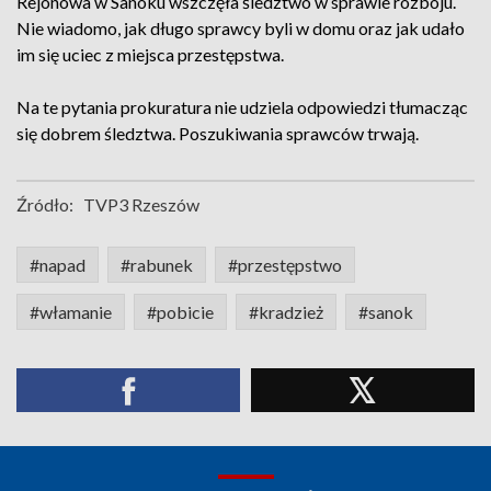
Rejonowa w Sanoku wszczęła śledztwo w sprawie rozboju.
Nie wiadomo, jak długo sprawcy byli w domu oraz jak udało
im się uciec z miejsca przestępstwa.
Na te pytania prokuratura nie udziela odpowiedzi tłumacząc
się dobrem śledztwa. Poszukiwania sprawców trwają.
Źródło:
TVP3 Rzeszów
#napad
#rabunek
#przestępstwo
#włamanie
#pobicie
#kradzież
#sanok