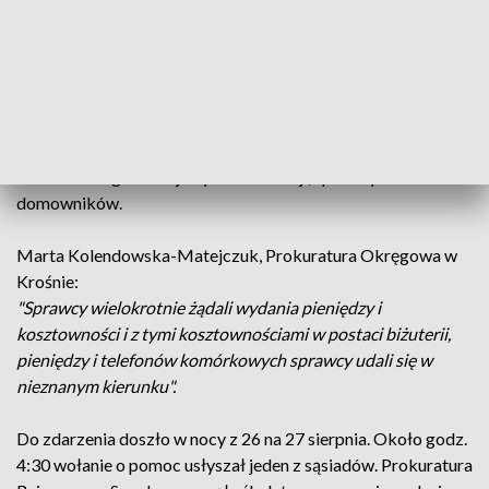
"Czterech zamaskowanych w kominiarkach mężczyzn
wtargnęło do budynku, obezwładniło wybudzonych
brutalnie mieszkańców tego budynku i przebywających tam
gości".
W domu było sześć osób. Sprawcy weszli do budynku przez
okno. Według nieoficjalnych informacji, sprawcy torturowali
domowników.
Marta Kolendowska-Matejczuk, Prokuratura Okręgowa w
Krośnie:
"Sprawcy wielokrotnie żądali wydania pieniędzy i
kosztowności i z tymi kosztownościami w postaci biżuterii,
pieniędzy i telefonów komórkowych sprawcy udali się w
nieznanym kierunku".
Do zdarzenia doszło w nocy z 26 na 27 sierpnia. Około godz.
4:30 wołanie o pomoc usłyszał jeden z sąsiadów. Prokuratura