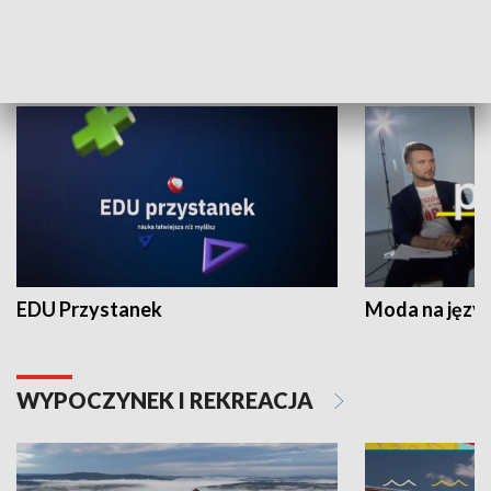
NAUKA I EDUKACJA
EDU Przystanek
Moda na język
WYPOCZYNEK I REKREACJA