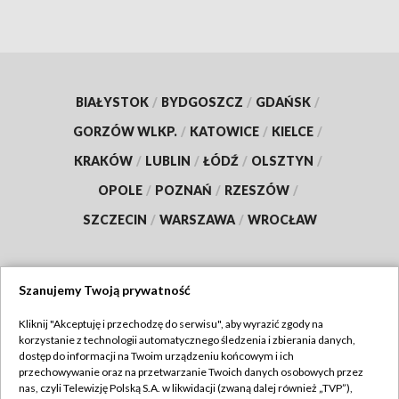
BIAŁYSTOK
/
BYDGOSZCZ
/
GDAŃSK
/
GORZÓW WLKP.
/
KATOWICE
/
KIELCE
/
KRAKÓW
/
LUBLIN
/
ŁÓDŹ
/
OLSZTYN
/
OPOLE
/
POZNAŃ
/
RZESZÓW
/
SZCZECIN
/
WARSZAWA
/
WROCŁAW
Szanujemy Twoją prywatność
Dołącz do nas:
Kliknij "Akceptuję i przechodzę do serwisu", aby wyrazić zgody na
korzystanie z technologii automatycznego śledzenia i zbierania danych,
TVP
dostęp do informacji na Twoim urządzeniu końcowym i ich
Abonament TVP
przechowywanie oraz na przetwarzanie Twoich danych osobowych przez
Regulamin TVP
nas, czyli Telewizję Polską S.A. w likwidacji (zwaną dalej również „TVP”),