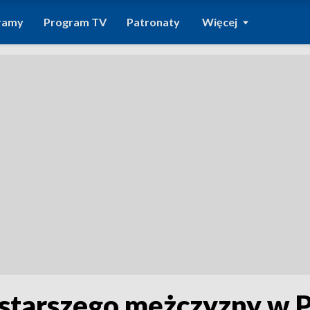
ramy
Program TV
Patronaty
Więcej
e starszego mężczyzny w