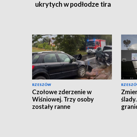
ukrytych w podłodze tira
RZESZÓW
RZESZ
Czołowe zderzenie w
Zmien
Wiśniowej. Trzy osoby
ślady
zostały ranne
grani