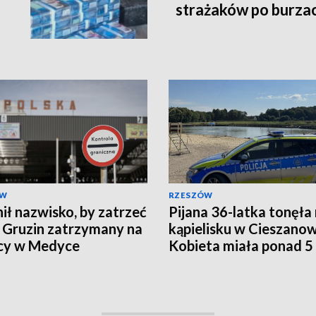
strażaków po burzac
ÓW
RZESZÓW
ił nazwisko, by zatrzeć
Pijana 36-latka tonęła
. Gruzin zatrzymany na
kąpielisku w Cieszanow
cy w Medyce
Kobieta miała ponad 5
promili