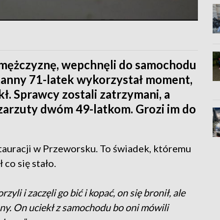
go mężczyznę, wepchnęli do samochodu
. Ranny 71-latek wykorzystał moment,
kł. Sprawcy zostali zatrzymani, a
zarzuty dwóm 49-latkom. Grozi im do
tauracji w Przeworsku. To świadek, któremu
o się stało.
li i zaczęli go bić i kopać, on się bronił, ale
jany. On uciekł z samochodu bo oni mówili