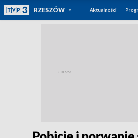
POWRÓT DO
RZESZÓW
Aktualności
Prog
TVP REGIONY
Pobicie i porwani