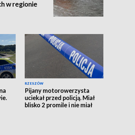
h w regionie
RZESZÓW
 na
Pijany motorowerzysta
ie.
uciekał przed policją. Miał
blisko 2 promile i nie miał
prawa jazdy