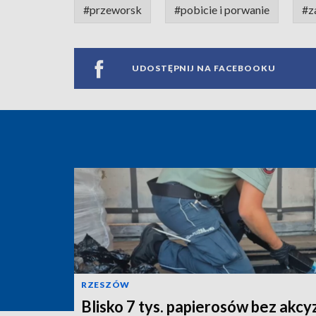
#przeworsk
#pobicie i porwanie
#z
UDOSTĘPNIJ NA FACEBOOKU
RZESZÓW
Blisko 7 tys. papierosów bez akcy