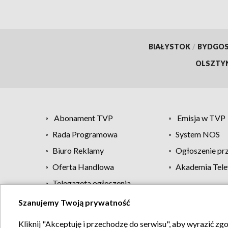
BIAŁYSTOK
/
BYDGO
OLSZTY
Abonament TVP
Emisja w TVP
Rada Programowa
System NOS
Biuro Reklamy
Ogłoszenie pr
Oferta Handlowa
Akademia Tele
Telegazeta ogłoszenia
Szanujemy Twoją prywatność
Regulamin TVP
Kliknij "Akceptuję i przechodzę do serwisu", aby wyrazić zg