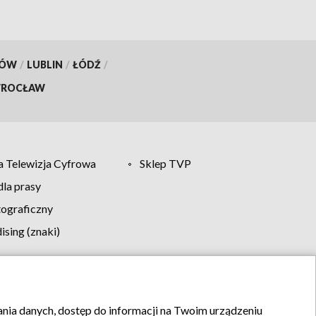
KÓW
/
LUBLIN
/
ŁÓDŹ
/
ROCŁAW
 Telewizja Cyfrowa
Sklep TVP
la prasy
tograficzny
sing (znaki)
klamy
Kontakt
rania danych, dostęp do informacji na Twoim urządzeniu