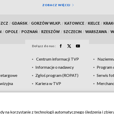
ZOBACZ WIĘCEJ
SZCZ
/
GDAŃSK
/
GORZÓW WLKP.
/
KATOWICE
/
KIELCE
/
KRA
N
/
OPOLE
/
POZNAŃ
/
RZESZÓW
/
SZCZECIN
/
WARSZAWA
/
W
Dołącz do nas:
Centrum informacji TVP
Naziemna
Informacje o nadawcy
Program d
zetargowe
Zgłoś program (ROPAT)
Serwis fo
wizyjna
Kariera w TVP
Merchandi
Polityka prywatności
Moje zgody
Pomoc
Biuro re
ody na korzystanie z technologii automatycznego śledzenia i zbie