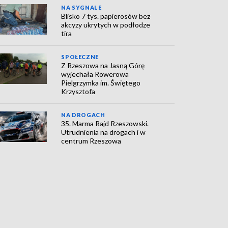
NA SYGNALE
Blisko 7 tys. papierosów bez
akcyzy ukrytych w podłodze
tira
SPOŁECZNE
Z Rzeszowa na Jasną Górę
wyjechała Rowerowa
Pielgrzymka im. Świętego
Krzysztofa
NA DROGACH
35. Marma Rajd Rzeszowski.
Utrudnienia na drogach i w
centrum Rzeszowa