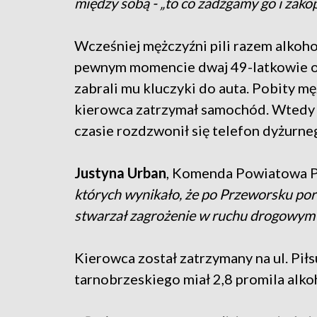
między sobą - „to co zadźgamy go i zako
Wcześniej mężczyźni pili razem alkoho
pewnym momencie dwaj 49-latkowie osk
zabrali mu kluczyki do auta. Pobity 
kierowca zatrzymał samochód. Wtedy u
czasie rozdzwonił się telefon dyżurn
Justyna Urban
, Komenda Powiatowa P
których wynikało, że po Przeworsku poru
stwarzał zagrożenie w ruchu drogowym 
Kierowca został zatrzymany na ul. Pił
tarnobrzeskiego miał 2,8 promila alko