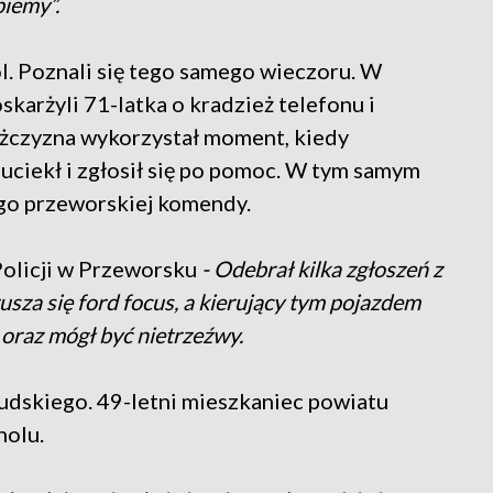
piemy”.
l. Poznali się tego samego wieczoru. W
arżyli 71-latka o kradzież telefonu i
mężczyzna wykorzystał moment, kiedy
ciekł i zgłosił się po pomoc. W tym samym
ego przeworskiej komendy.
olicji w Przeworsku
- Odebrał kilka zgłoszeń z
sza się ford focus, a kierujący tym pojazdem
oraz mógł być nietrzeźwy.
sudskiego. 49-letni mieszkaniec powiatu
holu.