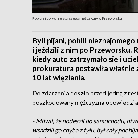
Pobicie i porwanie starszego mężczyzny w Przeworsku
Byli pijani, pobili nieznajome
i jeździli z nim po Przeworsku
kiedy auto zatrzymało się i ucie
prokuratura postawiła właśnie 
10 lat więzienia.
Do zdarzenia doszło przed jedną z res
poszkodowany mężczyzna opowiedział c
- Mówił, że podeszli do samochodu, otworzy
wsadzili go chyba z tyłu, był cały poobi