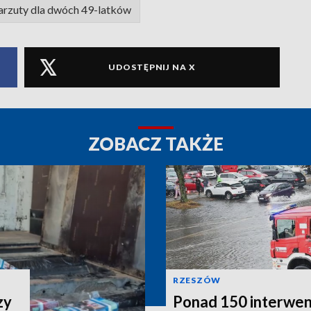
arzuty dla dwóch 49-latków
UDOSTĘPNIJ NA X
ZOBACZ TAKŻE
RZESZÓW
zy
Ponad 150 interwen