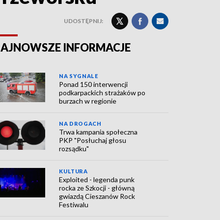
UDOSTĘPNIJ:
AJNOWSZE INFORMACJE
NA SYGNALE
Ponad 150 interwencji
podkarpackich strażaków po
burzach w regionie
NA DROGACH
Trwa kampania społeczna
PKP "Posłuchaj głosu
rozsądku"
KULTURA
Exploited - legenda punk
rocka ze Szkocji - główną
gwiazdą Cieszanów Rock
Festiwalu