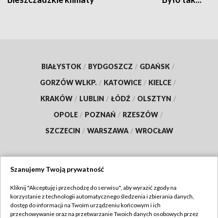
BIAŁYSTOK
/
BYDGOSZCZ
/
GDAŃSK
/
GORZÓW WLKP.
/
KATOWICE
/
KIELCE
/
KRAKÓW
/
LUBLIN
/
ŁÓDŹ
/
OLSZTYN
/
OPOLE
/
POZNAŃ
/
RZESZÓW
/
SZCZECIN
/
WARSZAWA
/
WROCŁAW
Szanujemy Twoją prywatność
Dołącz do nas:
Kliknij "Akceptuję i przechodzę do serwisu", aby wyrazić zgody na
korzystanie z technologii automatycznego śledzenia i zbierania danych,
TVP
dostęp do informacji na Twoim urządzeniu końcowym i ich
Abonament TVP
przechowywanie oraz na przetwarzanie Twoich danych osobowych przez
Regulamin TVP