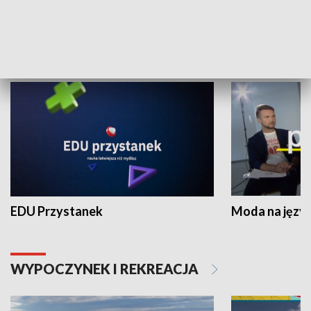
NAUKA I EDUKACJA
EDU Przystanek
Moda na język
WYPOCZYNEK I REKREACJA