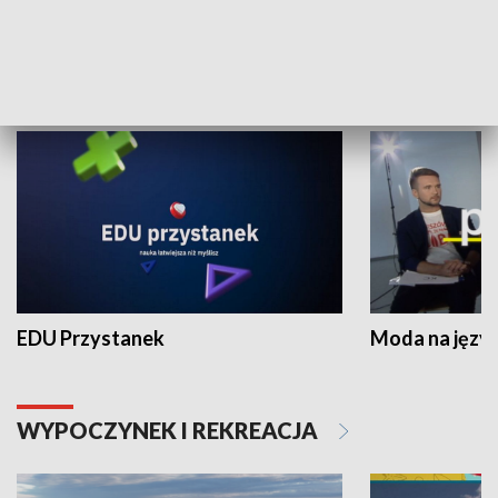
NAUKA I EDUKACJA
EDU Przystanek
Moda na język
WYPOCZYNEK I REKREACJA