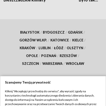
BIAŁYSTOK
/
BYDGOSZCZ
/
GDAŃSK
/
GORZÓW WLKP.
/
KATOWICE
/
KIELCE
/
KRAKÓW
/
LUBLIN
/
ŁÓDŹ
/
OLSZTYN
/
OPOLE
/
POZNAŃ
/
RZESZÓW
/
SZCZECIN
/
WARSZAWA
/
WROCŁAW
Szanujemy Twoją prywatność
Dołącz do nas:
Kliknij "Akceptuję i przechodzę do serwisu", aby wyrazić zgody na
korzystanie z technologii automatycznego śledzenia i zbierania danych,
TVP
dostęp do informacji na Twoim urządzeniu końcowym i ich
Abonament TVP
przechowywanie oraz na przetwarzanie Twoich danych osobowych przez
Regulamin TVP