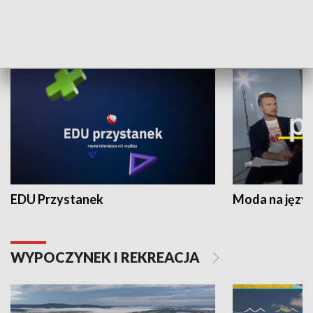
NAUKA I EDUKACJA
EDU Przystanek
Moda na język
WYPOCZYNEK I REKREACJA