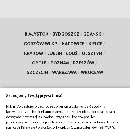
BIAŁYSTOK
/
BYDGOSZCZ
/
GDAŃSK
/
GORZÓW WLKP.
/
KATOWICE
/
KIELCE
/
KRAKÓW
/
LUBLIN
/
ŁÓDŹ
/
OLSZTYN
/
OPOLE
/
POZNAŃ
/
RZESZÓW
/
SZCZECIN
/
WARSZAWA
/
WROCŁAW
Szanujemy Twoją prywatność
Dołącz do nas:
Kliknij "Akceptuję i przechodzę do serwisu", aby wyrazić zgody na
korzystanie z technologii automatycznego śledzenia i zbierania danych,
TVP
dostęp do informacji na Twoim urządzeniu końcowym i ich
Abonament TVP
przechowywanie oraz na przetwarzanie Twoich danych osobowych przez
Regulamin TVP
nas, czyli Telewizję Polską S.A. w likwidacji (zwaną dalej również „TVP”),