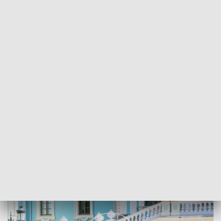
POWRÓT DO
RZESZÓW
TVP REGIONY
Dzień Niepodległości Ukrainy
2024-08-24
Beata Wolańska