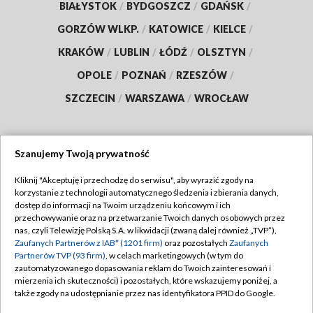
BIAŁYSTOK
/
BYDGOSZCZ
/
GDAŃSK
/
GORZÓW WLKP.
/
KATOWICE
/
KIELCE
/
KRAKÓW
/
LUBLIN
/
ŁÓDŹ
/
OLSZTYN
/
OPOLE
/
POZNAŃ
/
RZESZÓW
/
SZCZECIN
/
WARSZAWA
/
WROCŁAW
Szanujemy Twoją prywatność
Dołącz do nas:
Kliknij "Akceptuję i przechodzę do serwisu", aby wyrazić zgody na
korzystanie z technologii automatycznego śledzenia i zbierania danych,
TVP
dostęp do informacji na Twoim urządzeniu końcowym i ich
Abonament TVP
przechowywanie oraz na przetwarzanie Twoich danych osobowych przez
Regulamin TVP
nas, czyli Telewizję Polską S.A. w likwidacji (zwaną dalej również „TVP”),
Emisja w TVP
Polityka prywatności
Zaufanych Partnerów z IAB* (1201 firm)
oraz pozostałych
Zaufanych
Partnerów TVP (93 firm)
, w celach marketingowych (w tym do
Centrum informacji TVP
Moje zgody
zautomatyzowanego dopasowania reklam do Twoich zainteresowań i
mierzenia ich skuteczności) i pozostałych, które wskazujemy poniżej, a
Naziemna Telewizja Cyfrowa
Pomoc
także zgody na udostępnianie przez nas identyfikatora PPID do Google.
Sklep TVP
Biuro reklamy