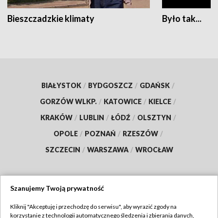
Bieszczadzkie klimaty
Było tak...
BIAŁYSTOK
/
BYDGOSZCZ
/
GDAŃSK
/
GORZÓW WLKP.
/
KATOWICE
/
KIELCE
/
KRAKÓW
/
LUBLIN
/
ŁÓDŹ
/
OLSZTYN
/
OPOLE
/
POZNAŃ
/
RZESZÓW
/
SZCZECIN
/
WARSZAWA
/
WROCŁAW
Szanujemy Twoją prywatność
Dołącz do nas:
Kliknij "Akceptuję i przechodzę do serwisu", aby wyrazić zgody na
korzystanie z technologii automatycznego śledzenia i zbierania danych,
TVP