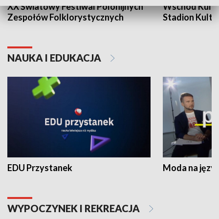
XX Światowy Festiwal Polonijnych
Wschód Kultur
Zespołów Folklorystycznych
Stadion Kultu
NAUKA I EDUKACJA
EDU Przystanek
Moda na język
WYPOCZYNEK I REKREACJA