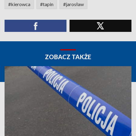
#kierowca
#tapin
#jarosław
ZOBACZ TAKŻE