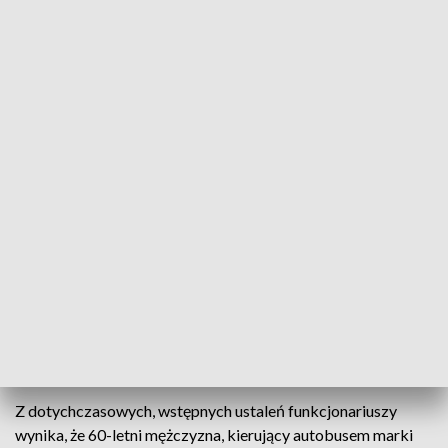
Fot. KPP Jarosław
Policjanci wyjaśniają okoliczności tragicznego
wypadku w miejscowości Tapin. Ze wstępnych
ustaleń wynika, że kierujący autobusem podczas
wykonywania manewru cofania najechał na 39-
letniego pieszego, który w wyniku odniesionych
obrażeń zmarł w szpitalu.
Z dotychczasowych, wstępnych ustaleń funkcjonariuszy
wynika, że 60-letni mężczyzna, kierujący autobusem marki