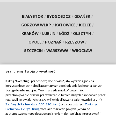
BIAŁYSTOK
/
BYDGOSZCZ
/
GDAŃSK
/
GORZÓW WLKP.
/
KATOWICE
/
KIELCE
/
KRAKÓW
/
LUBLIN
/
ŁÓDŹ
/
OLSZTYN
/
OPOLE
/
POZNAŃ
/
RZESZÓW
/
SZCZECIN
/
WARSZAWA
/
WROCŁAW
Szanujemy Twoją prywatność
Dołącz do nas:
Kliknij "Akceptuję i przechodzę do serwisu", aby wyrazić zgody na
korzystanie z technologii automatycznego śledzenia i zbierania danych,
TVP
dostęp do informacji na Twoim urządzeniu końcowym i ich
Abonament TVP
przechowywanie oraz na przetwarzanie Twoich danych osobowych przez
Regulamin TVP
nas, czyli Telewizję Polską S.A. w likwidacji (zwaną dalej również „TVP”),
Emisja w TVP
Polityka prywatności
Zaufanych Partnerów z IAB* (1201 firm)
oraz pozostałych
Zaufanych
Partnerów TVP (93 firm)
, w celach marketingowych (w tym do
Centrum informacji TVP
Moje zgody
zautomatyzowanego dopasowania reklam do Twoich zainteresowań i