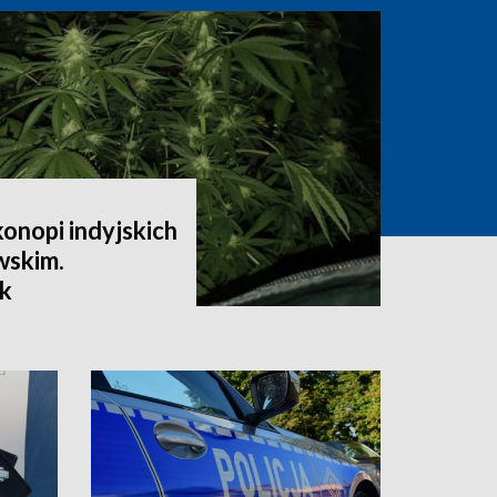
onopi indyjskich
wskim.
k