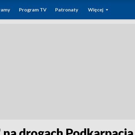
ramy
Program TV
Patronaty
Więcej
 na drogach Podkarpacia