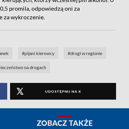
0,5 promila, odpowiedzą oni za
e za wykroczenie.
ranek
#pijani kierowcy
#drogi w regionie
ieczeństwo na drogach
UDOSTĘPNIJ NA X
ZOBACZ TAKŻE