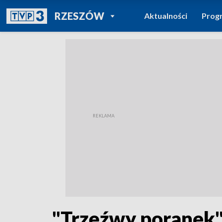
POWRÓT DO
RZESZÓW
Aktualności
Prog
TVP REGIONY
"Trzeźwy poranek"