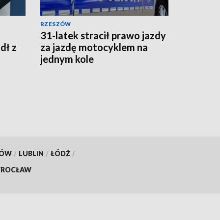
RZESZÓW
31-latek stracił prawo jazdy
dł z
za jazdę motocyklem na
jednym kole
KÓW
/
LUBLIN
/
ŁÓDŹ
/
ROCŁAW