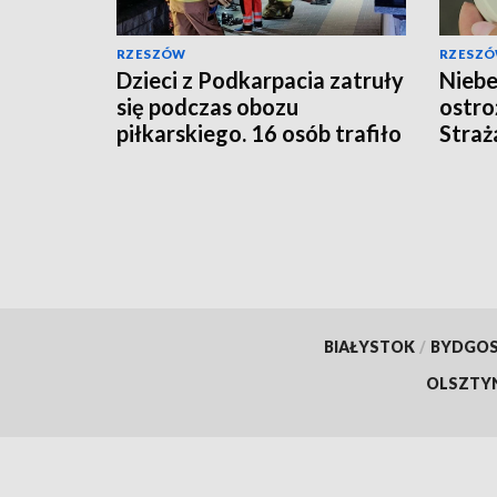
RZESZÓW
RZESZ
Dzieci z Podkarpacia zatruły
Niebe
się podczas obozu
ostro
piłkarskiego. 16 osób trafiło
Straż
do szpitali
BIAŁYSTOK
/
BYDGO
OLSZTY