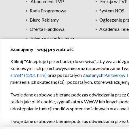
Abonament TVP
Emisja w TVP
Rada Programowa
System NOS
Biuro Reklamy
Ogłoszenie pr
Oferta Handlowa
Akademia Tele
Telegazeta ogłoszenia
Szanujemy Twoją prywatność
Regulamin TVP
Kliknij "Akceptuję i przechodzę do serwisu", aby wyrazić zg
końcowym i ich przechowywanie oraz na przetwarzanie Twoich
z IAB* (1201 firm)
oraz pozostałych
Zaufanych Partnerów T
mierzenia ich skuteczności) i pozostałych, które wskazujemy
Twoje dane osobowe zbierane podczas odwiedzania przez 
takich jak: pliki cookie, sygnalizatory WWW lub innych pod
udostępnianie funkcji mediów społecznościowych oraz anali
Twoje dane osobowe zbierane podczas odwiedzania przez 
plików cookie, informacje o Twoich wyszukiwaniach w serwi