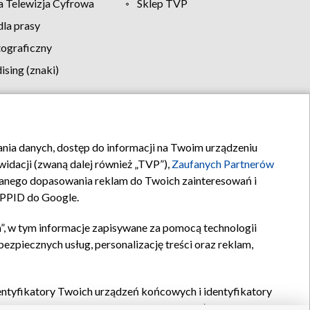
 Telewizja Cyfrowa
Sklep TVP
la prasy
tograficzny
sing (znaki)
klamy
Kontakt
rania danych, dostęp do informacji na Twoim urządzeniu
idacji (zwaną dalej również „TVP”),
Zaufanych Partnerów
anego dopasowania reklam do Twoich zainteresowań i
a PPID do Google.
”, w tym informacje zapisywane za pomocą technologii
zpiecznych usług, personalizację treści oraz reklam,
identyfikatory Twoich urządzeń końcowych i identyfikatory
P,
Zaufanych Partnerów z IAB
oraz pozostałych
Zaufanych