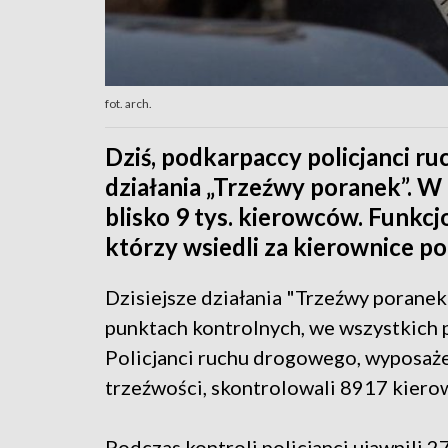
fot. arch.
Dziś, podkarpaccy policjanci r
działania „Trzeźwy poranek”. W
blisko 9 tys. kierowców. Funkcj
którzy wsiedli za kierownice po
Dzisiejsze działania "Trzeźwy poran
punktach kontrolnych, we wszystkich
Policjanci ruchu drogowego, wyposaże
trzeźwości, skontrolowali 8917 kiero
Podczas kontroli policjanci ujawnili 27