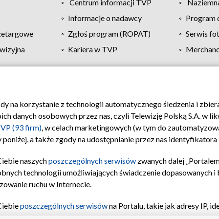
Centrum informacji TVP
Naziemna
Informacje o nadawcy
Program d
zetargowe
Zgłoś program (ROPAT)
Serwis fo
wizyjna
Kariera w TVP
Merchandi
Polityka prywatności
Moje zgody
Pomoc
Biuro re
ody na korzystanie z technologii automatycznego śledzenia i zbie
 danych osobowych przez nas, czyli Telewizję Polską S.A. w likw
VP (93 firm)
, w celach marketingowych (w tym do zautomatyzow
 poniżej, a także zgody na udostępnianie przez nas identyfikator
Ciebie naszych
poszczególnych serwisów
zwanych dalej „Portalem
obnych technologii umożliwiających świadczenie dopasowanych i be
zowanie ruchu w Internecie.
Ciebie
poszczególnych serwisów
na Portalu, takie jak adresy IP, 
sach Portalu czy historia odwiedzin będą przetwarzane przez TV