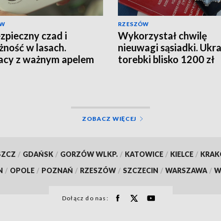
ÓW
RZESZÓW
zpieczny czad i
Wykorzystał chwilę
żność w lasach.
nieuwagi sąsiadki. Ukra
acy z ważnym apelem
torebki blisko 1200 zł
ZOBACZ WIĘCEJ
SZCZ
/
GDAŃSK
/
GORZÓW WLKP.
/
KATOWICE
/
KIELCE
/
KRA
N
/
OPOLE
/
POZNAŃ
/
RZESZÓW
/
SZCZECIN
/
WARSZAWA
/
W
Dołącz do nas: