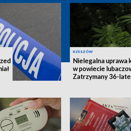
RZESZÓW
rzed
Nielegalna uprawa k
miał
w powiecie lubaczo
Zatrzymany 36-late