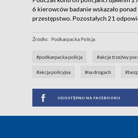
6 kierowców badanie wskazało ponad 
przestępstwo. Pozostałych 21 odpowi
Źródło:
Podkarpacka Policja
#podkarpacka policja
#akcja trzeźwy po
#akcja policyjna
#na drogach
#bezp
UDOSTĘPNIJ NA FACEBOOKU