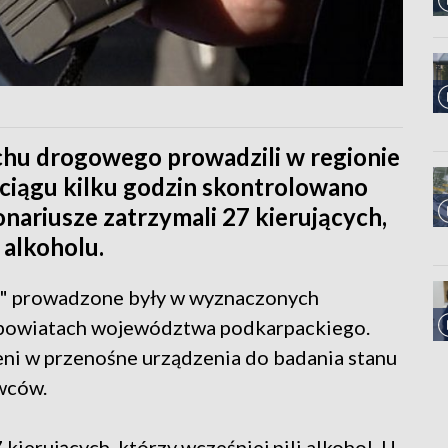
uchu drogowego prowadzili w regionie
 ciągu kilku godzin skontrolowano
onariusze zatrzymali 27 kierujących,
 alkoholu.
ek" prowadzone były w wyznaczonych
 powiatach województwa podkarpackiego.
ni w przenośne urządzenia do badania stanu
wców.
 kierujących, którzy wcześniej pili alkohol. U