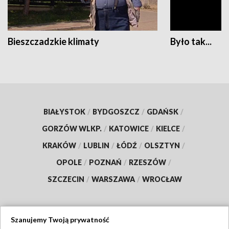
Bieszczadzkie klimaty
Było tak...
BIAŁYSTOK
/
BYDGOSZCZ
/
GDAŃSK
/
GORZÓW WLKP.
/
KATOWICE
/
KIELCE
/
KRAKÓW
/
LUBLIN
/
ŁÓDŹ
/
OLSZTYN
/
OPOLE
/
POZNAŃ
/
RZESZÓW
/
SZCZECIN
/
WARSZAWA
/
WROCŁAW
Szanujemy Twoją prywatność
Dołącz do nas: