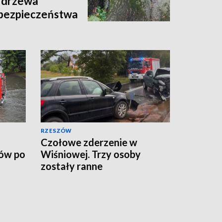
 drzewa
 bezpieczeństwa
RZESZÓW
Czołowe zderzenie w
ków po
Wiśniowej. Trzy osoby
zostały ranne