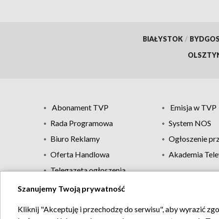
BIAŁYSTOK
/
BYDGO
OLSZTY
Abonament TVP
Emisja w TVP
Rada Programowa
System NOS
Biuro Reklamy
Ogłoszenie pr
Oferta Handlowa
Akademia Tele
Telegazeta ogłoszenia
Szanujemy Twoją prywatność
Regulamin TVP
Kliknij "Akceptuję i przechodzę do serwisu", aby wyrazić zg