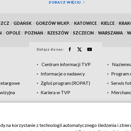
ZOBACZ WIĘCEJ
SZCZ
/
GDAŃSK
/
GORZÓW WLKP.
/
KATOWICE
/
KIELCE
/
KRA
N
/
OPOLE
/
POZNAŃ
/
RZESZÓW
/
SZCZECIN
/
WARSZAWA
/
W
Dołącz do nas:
Centrum informacji TVP
Naziemna
Informacje o nadawcy
Program d
zetargowe
Zgłoś program (ROPAT)
Serwis fo
wizyjna
Kariera w TVP
Merchandi
Polityka prywatności
Moje zgody
Pomoc
Biuro re
ody na korzystanie z technologii automatycznego śledzenia i zbie