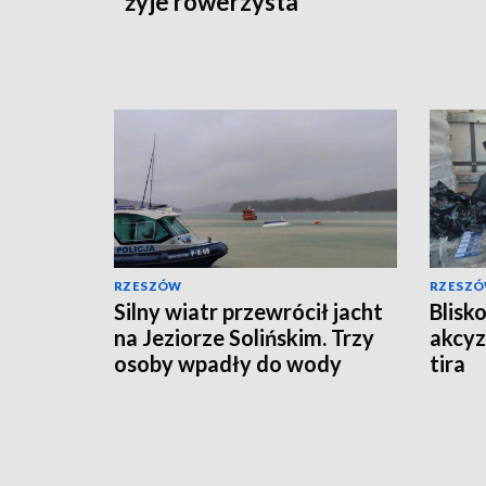
żyje rowerzysta
RZESZÓW
RZESZ
Silny wiatr przewrócił jacht
Blisk
na Jeziorze Solińskim. Trzy
akcyz
osoby wpadły do wody
tira