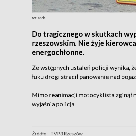
fot. arch.
Do tragicznego w skutkach wy
rzeszowskim. Nie żyje kierowca
energochłonne.
Ze wstępnych ustaleń policji wynika, ż
łuku drogi stracił panowanie nad poja
Mimo reanimacji motocyklista zginął n
wyjaśnia policja.
Źródło:
TVP3 Rzeszów