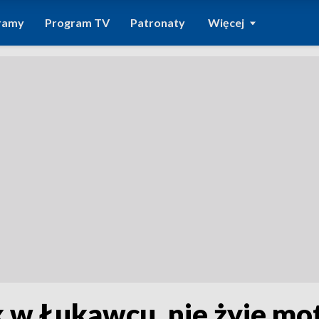
ramy
Program TV
Patronaty
Więcej
 w Łukawcu, nie żyje mot