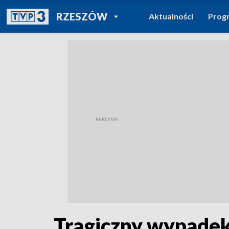
POWRÓT DO
RZESZÓW
Aktualności
Prog
TVP REGIONY
Tragiczny wypadek