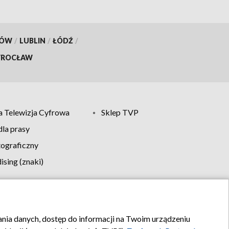
KÓW
/
LUBLIN
/
ŁÓDŹ
/
ROCŁAW
 Telewizja Cyfrowa
Sklep TVP
la prasy
tograficzny
sing (znaki)
klamy
Kontakt
rania danych, dostęp do informacji na Twoim urządzeniu