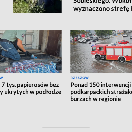
Sobieskiego. Wokół
wyznaczono strefę
ÓW
RZESZÓW
o 7 tys. papierosów bez
Ponad 150 interwencji
y ukrytych w podłodze
podkarpackich straża
burzach w regionie