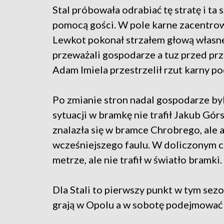
Stal próbowała odrabiać tę stratę i ta 
pomocą gości. W pole karne zacentro
Lewkot pokonał strzałem głową własn
przeważali gospodarze a tuz przed prz
Adam Imiela przestrzelił rzut karny p
Po zmianie stron nadal gospodarze byl
sytuacji w bramkę nie trafił Jakub Górs
znalazła się w bramce Chrobrego, ale a
wcześniejszego faulu. W doliczonym cza
metrze, ale nie trafił w światło bramki
Dla Stali to pierwszy punkt w tym sezo
grają w Opolu a w sobotę podejmować