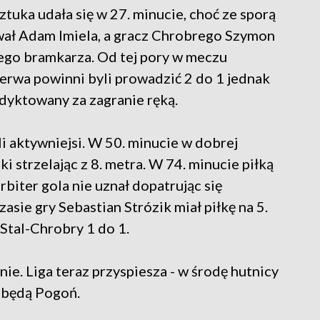
sztuka udała się w 27. minucie, choć ze sporą
wał Adam Imiela, a gracz Chrobrego Szymon
ego bramkarza. Od tej pory w meczu
erwa powinni byli prowadzić 2 do 1 jednak
odyktowany za zagranie ręką.
i aktywniejsi. W 50. minucie w dobrej
ki strzelając z 8. metra. W 74. minucie piłką
rbiter gola nie uznał dopatrując się
sie gry Sebastian Strózik miał piłkę na 5.
. Stal-Chrobry 1 do 1.
nie. Liga teraz przyspiesza - w środę hutnicy
 będą Pogoń.