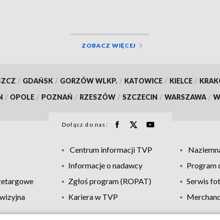
ZOBACZ WIĘCEJ
SZCZ
/
GDAŃSK
/
GORZÓW WLKP.
/
KATOWICE
/
KIELCE
/
KRA
N
/
OPOLE
/
POZNAŃ
/
RZESZÓW
/
SZCZECIN
/
WARSZAWA
/
W
Dołącz do nas:
Centrum informacji TVP
Naziemna
Informacje o nadawcy
Program d
zetargowe
Zgłoś program (ROPAT)
Serwis fo
wizyjna
Kariera w TVP
Merchandi