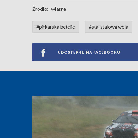
Źródło:
własne
#piłkarska betclic
#stal stalowa wola
UDOSTĘPNIJ NA FACEBOOKU