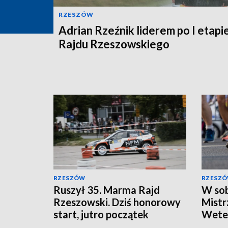
RZESZÓW
Adrian Rzeźnik liderem po I etapie
Rajdu Rzeszowskiego
RZESZÓW
RZESZ
Ruszył 35. Marma Rajd
W so
Rzeszowski. Dziś honorowy
Mistr
start, jutro początek
Wete
sportowej rywalizacji
Orien