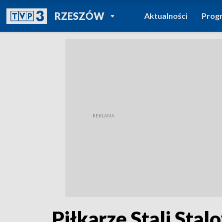
POWRÓT DO
RZESZÓW
Aktualności
Prog
TVP REGIONY
Piłkarze Stali St