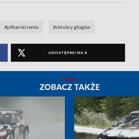
#piłkarski remis
#chrobry głogów
UDOSTĘPNIJ NA X
ZOBACZ TAKŻE