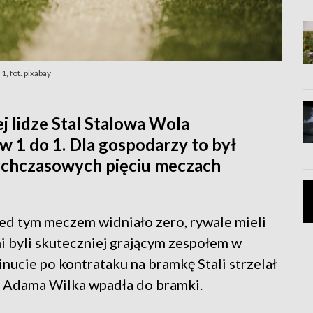
, fot. pixabay
j lidze Stal Stalowa Wola
 1 do 1. Dla gospodarzy to był
ychczasowych pięciu meczach
d tym meczem widniało zero, rywale mieli
ni byli skuteczniej grającym zespołem w
nucie po kontrataku na bramkę Stali strzelał
i Adama Wilka wpadła do bramki.