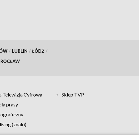
KÓW
/
LUBLIN
/
ŁÓDŹ
/
ROCŁAW
 Telewizja Cyfrowa
Sklep TVP
la prasy
tograficzny
sing (znaki)