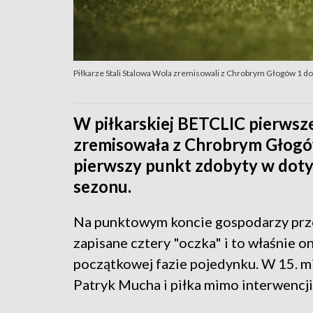
Piłkarze Stali Stalowa Wola zremisowali z Chrobrym Głogów 1 do 1
W piłkarskiej BETCLIC pierwsze
zremisowała z Chrobrym Głogów
pierwszy punkt zdobyty w dot
sezonu.
Na punktowym koncie gospodarzy prze
zapisane cztery "oczka" i to właśnie o
początkowej fazie pojedynku. W 15. mi
Patryk Mucha i piłka mimo interwencj