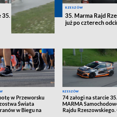
RZESZÓW
 35.
35. Marma Rajd Rze
już po czterech odc
ÓW
RZESZÓW
botę w Przeworsku
74 załogi na starcie 35
zostwa Świata
MARMA Samochodow
ranów w Biegu na
Rajdu Rzeszowskiego.
tację. Będą utrudnienia
na wielkie ściganie