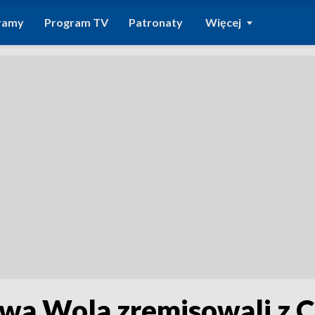
ramy
Program TV
Patronaty
Więcej
alowa Wola zremisowali z