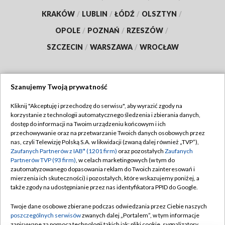
KRAKÓW
/
LUBLIN
/
ŁÓDŹ
/
OLSZTYN
/
OPOLE
/
POZNAŃ
/
RZESZÓW
/
SZCZECIN
/
WARSZAWA
/
WROCŁAW
Szanujemy Twoją prywatność
Dołącz do nas:
Kliknij "Akceptuję i przechodzę do serwisu", aby wyrazić zgody na
korzystanie z technologii automatycznego śledzenia i zbierania danych,
TVP
dostęp do informacji na Twoim urządzeniu końcowym i ich
Abonament TVP
przechowywanie oraz na przetwarzanie Twoich danych osobowych przez
Regulamin TVP
nas, czyli Telewizję Polską S.A. w likwidacji (zwaną dalej również „TVP”),
Emisja w TVP
Polityka prywatności
Zaufanych Partnerów z IAB* (1201 firm)
oraz pozostałych
Zaufanych
Partnerów TVP (93 firm)
, w celach marketingowych (w tym do
Centrum informacji TVP
Moje zgody
zautomatyzowanego dopasowania reklam do Twoich zainteresowań i
mierzenia ich skuteczności) i pozostałych, które wskazujemy poniżej, a
Naziemna Telewizja Cyfrowa
Pomoc
także zgody na udostępnianie przez nas identyfikatora PPID do Google.
Sklep TVP
Biuro reklamy
Twoje dane osobowe zbierane podczas odwiedzania przez Ciebie naszych
Rada Programowa
Kontakt
poszczególnych serwisów
zwanych dalej „Portalem”, w tym informacje
zapisywane za pomocą technologii takich jak: pliki cookie, sygnalizatory