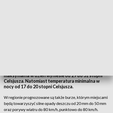
Meteorolodzy ostrzegają przed upałem i burzami
Wojewódzkie Centrum Zarządzania Kryzysowego
w Rzeszowie wydało ostrzeżenie drugiego stopnia
przed upałami w regionie. Temperatura
maksymalna w dzień wyniesie od 29 do 31 stopni
Celsjusza. Natomiast temperatura minimalna w
nocy od 17 do 20 stopni Celsjusza.
W regionie prognozowane są także burze, którym miejscami
będą towarzyszyć silne opady deszczu od 20 mm do 50 mm
oraz porywy wiatru do 80 km/h, punktowo do 80 km/h.