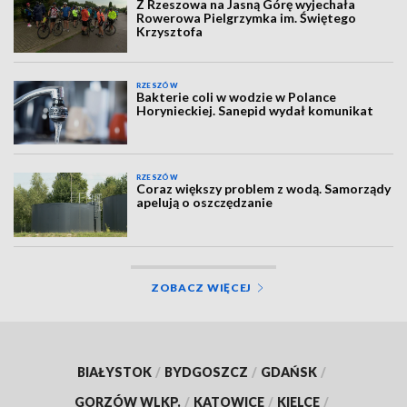
Z Rzeszowa na Jasną Górę wyjechała
Rowerowa Pielgrzymka im. Świętego
Krzysztofa
RZESZÓW
Bakterie coli w wodzie w Polance
Horynieckiej. Sanepid wydał komunikat
RZESZÓW
Coraz większy problem z wodą. Samorządy
apelują o oszczędzanie
ZOBACZ WIĘCEJ
BIAŁYSTOK
/
BYDGOSZCZ
/
GDAŃSK
/
GORZÓW WLKP.
/
KATOWICE
/
KIELCE
/