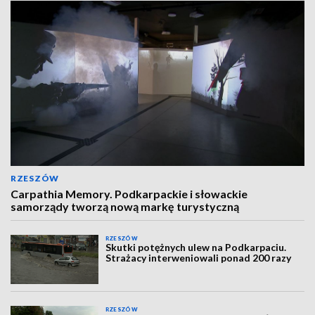
RZESZÓW
Carpathia Memory. Podkarpackie i słowackie
samorządy tworzą nową markę turystyczną
RZESZÓW
Skutki potężnych ulew na Podkarpaciu.
Strażacy interweniowali ponad 200 razy
RZESZÓW