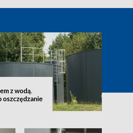
lem z wodą.
o oszczędzanie