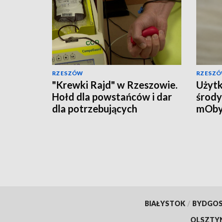
RZESZÓW
RZESZ
"Krewki Rajd" w Rzeszowie.
Użytk
Hołd dla powstańców i dar
środy
dla potrzebujących
mOby
przyw
doku
BIAŁYSTOK
/
BYDGO
OLSZTY