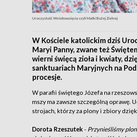
Uroczystość Wniebowzięcia czyli Matki Bożej Zielnej
W Kościele katolickim dziś Uro
Maryi Panny, zwane też Świętem
wierni święcą zioła i kwiaty, dz
sanktuariach Maryjnych na Pod
procesje.
W parafii świętego Józefa na rzeszows
mszy ma zawsze szczególną oprawę. Uc
strojach, którzy za plony i zbiory dzięk
Dorota Rzeszutek
-
Przynieśliśmy plon