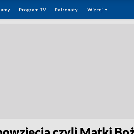
ramy
Program TV
Patronaty
Więcej
wzięcia czyli Matki Boż