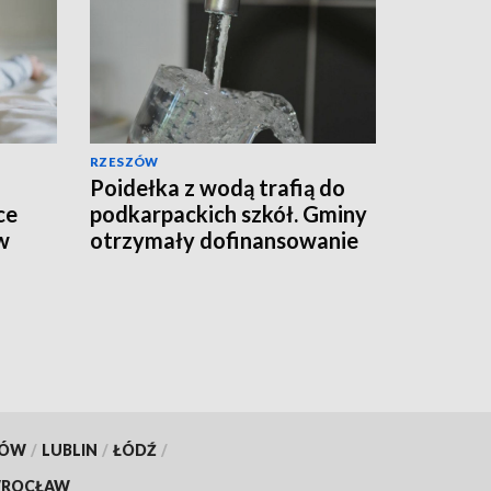
RZESZÓW
Poidełka z wodą trafią do
ce
podkarpackich szkół. Gminy
w
otrzymały dofinansowanie
KÓW
/
LUBLIN
/
ŁÓDŹ
/
ROCŁAW