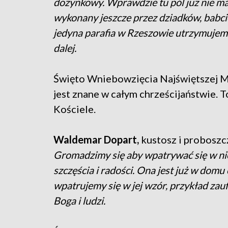
dożynkowy. Wprawdzie tu pól już nie ma, 
wykonany jeszcze przez dziadków, babcie. 
jedyna parafia w Rzeszowie utrzymujemy
dalej.
Święto Wniebowzięcia Najświętszej Ma
jest znane w całym chrześcijaństwie. 
Kościele.
Waldemar Dopart,
kustosz i proboszc
Gromadzimy się aby wpatrywać się w nieb
szczęścia i radości. Ona jest już w domu
wpatrujemy się w jej wzór, przykład zauf
Boga i ludzi.