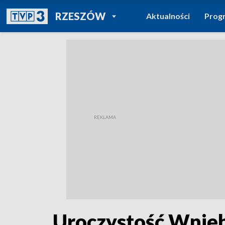
POWRÓT DO
RZESZÓW
Aktualności
Prog
TVP REGIONY
Uroczystość Wniebo