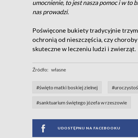
umocnienie, to jest nasza pomoc i w to 
nas prowadzi.
Poświęcone bukiety tradycyjnie trzyma
ochronią od nieszczęścia, czy choroby
skuteczne w leczeniu ludzi i zwierząt.
Źródło:
własne
#święto matki boskiej zielnej
#uroczystoś
#sanktuarium świętego józefa w rzeszowie
UDOSTĘPNIJ NA FACEBOOKU