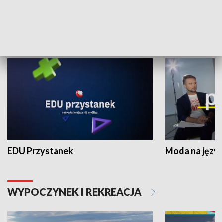
NAUKA I EDUKACJA
EDU Przystanek
Moda na język
WYPOCZYNEK I REKREACJA