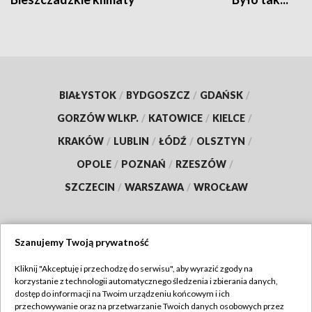
BIAŁYSTOK
/
BYDGOSZCZ
/
GDAŃSK
/
GORZÓW WLKP.
/
KATOWICE
/
KIELCE
/
KRAKÓW
/
LUBLIN
/
ŁÓDŹ
/
OLSZTYN
/
OPOLE
/
POZNAŃ
/
RZESZÓW
/
SZCZECIN
/
WARSZAWA
/
WROCŁAW
Szanujemy Twoją prywatność
Dołącz do nas:
Kliknij "Akceptuję i przechodzę do serwisu", aby wyrazić zgody na
korzystanie z technologii automatycznego śledzenia i zbierania danych,
TVP
dostęp do informacji na Twoim urządzeniu końcowym i ich
Abonament TVP
przechowywanie oraz na przetwarzanie Twoich danych osobowych przez
Regulamin TVP