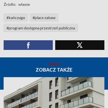
Źródło:
własne
#kańczuga
#place zabaw
#program dostępna przestrzeń publiczna
ZOBACZ TAKŻE