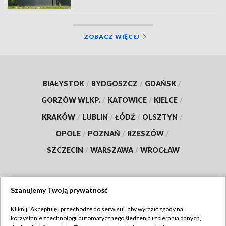
ZOBACZ WIĘCEJ
BIAŁYSTOK
/
BYDGOSZCZ
/
GDAŃSK
/
GORZÓW WLKP.
/
KATOWICE
/
KIELCE
/
KRAKÓW
/
LUBLIN
/
ŁÓDŹ
/
OLSZTYN
/
OPOLE
/
POZNAŃ
/
RZESZÓW
/
SZCZECIN
/
WARSZAWA
/
WROCŁAW
Szanujemy Twoją prywatność
Dołącz do nas:
Kliknij "Akceptuję i przechodzę do serwisu", aby wyrazić zgody na
korzystanie z technologii automatycznego śledzenia i zbierania danych,
TVP