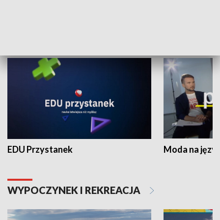
NAUKA I EDUKACJA
EDU Przystanek
Moda na język
WYPOCZYNEK I REKREACJA