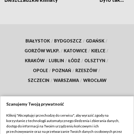
BIAŁYSTOK
/
BYDGOSZCZ
/
GDAŃSK
/
GORZÓW WLKP.
/
KATOWICE
/
KIELCE
/
KRAKÓW
/
LUBLIN
/
ŁÓDŹ
/
OLSZTYN
/
OPOLE
/
POZNAŃ
/
RZESZÓW
/
SZCZECIN
/
WARSZAWA
/
WROCŁAW
Szanujemy Twoją prywatność
Dołącz do nas:
Kliknij "Akceptuję i przechodzę do serwisu", aby wyrazić zgody na
korzystanie z technologii automatycznego śledzenia i zbierania danych,
TVP
dostęp do informacji na Twoim urządzeniu końcowym i ich
Abonament TVP
przechowywanie oraz na przetwarzanie Twoich danych osobowych przez
Regulamin TVP