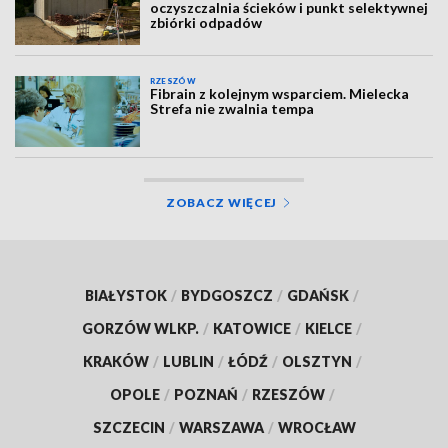
oczyszczalnia ścieków i punkt selektywnej
zbiórki odpadów
RZESZÓW
Fibrain z kolejnym wsparciem. Mielecka
Strefa nie zwalnia tempa
ZOBACZ WIĘCEJ
BIAŁYSTOK
/
BYDGOSZCZ
/
GDAŃSK
/
GORZÓW WLKP.
/
KATOWICE
/
KIELCE
/
KRAKÓW
/
LUBLIN
/
ŁÓDŹ
/
OLSZTYN
/
OPOLE
/
POZNAŃ
/
RZESZÓW
/
SZCZECIN
/
WARSZAWA
/
WROCŁAW