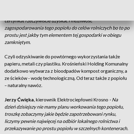
Mamy dużą świadomość jakby tych działań ekologicznych i
to jest jakby powód naszej dużej determinacji do tego aby ten
certyfikat rzeczywiście uzyskać i możliwość
zagospodarowania tego popiołu do celów rolniczych bo to po
prostu jest jakby tym elementem tej gospodarki w obiegu
zamkniętym.
Czyli odzyskiwanie do powtórnego wykorzystania także
papieru, metali czy plastiku. Krośnieński Holding Komunalny
dodatkowo wytwarza z bioodpadów kompost organiczny, a
ze ścieków - wodę technologiczną. Od teraz także z popiołu
– naturalny nawóz.
Jerzy Ćwięka
, kierownik Elektrociepłowni Krosno
- Na
dzień dzisiejszy nie mamy planu workowania tego popiołu,
troszkę zobaczymy jakie będzie zapotrzebowani rynku,
liczymy pewnie najwięcej na odbiór lokalnego rolnictwa i
przekazywanie po prostu popiołu w szczelnych kontenerach.