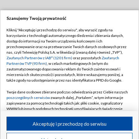
Szanujemy Twoją prywatność
Dołącz do nas:
Kliknij "Akceptuję i przechodzę do serwisu", aby wyrazić zgody na
korzystanie z technologii automatycznego śledzenia i zbierania danych,
TVP
dostęp do informacji na Twoim urządzeniu końcowym i ich
Abonament TVP
przechowywanie oraz na przetwarzanie Twoich danych osobowych przez
Regulamin TVP
nas, czyli Telewizję Polską S.A. w likwidacji (zwaną dalej również „TVP”),
Emisja w TVP
Polityka prywatności
Zaufanych Partnerów z IAB* (1201 firm)
oraz pozostałych
Zaufanych
Partnerów TVP (93 firm)
, w celach marketingowych (w tym do
Centrum informacji TVP
Moje zgody
zautomatyzowanego dopasowania reklam do Twoich zainteresowań i
mierzenia ich skuteczności) i pozostałych, które wskazujemy poniżej, a
Naziemna Telewizja Cyfrowa
Pomoc
także zgody na udostępnianie przez nas identyfikatora PPID do Google.
Sklep TVP
Biuro reklamy
Twoje dane osobowe zbierane podczas odwiedzania przez Ciebie naszych
Rada Programowa
Kontakt
poszczególnych serwisów
zwanych dalej „Portalem”, w tym informacje
zapisywane za pomocą technologii takich jak: pliki cookie, sygnalizatory
System NOS
WWW lub innych podobnych technologii umożliwiających świadczenie
dopasowanych i bezpiecznych usług, personalizację treści oraz reklam,
Informacje o nadawcy
Kanały
udostępnianie funkcji mediów społecznościowych oraz analizowanie
Akceptuję i przechodzę do serwisu
ruchu w Internecie.
Program dla prasy
©2026 Telewizja Polska S.A. w likwidacji
Biuro Reklamy
Twoje dane osobowe zbierane podczas odwiedzania przez Ciebie