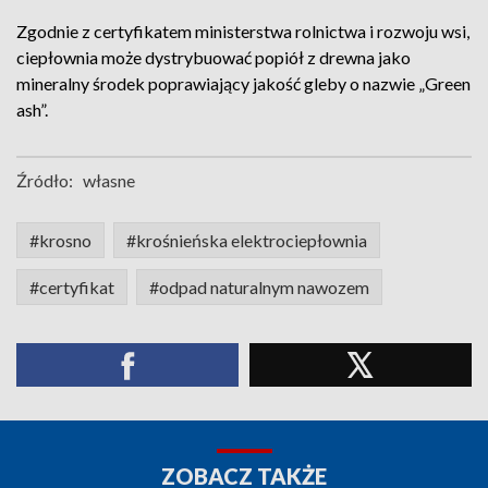
Zgodnie z certyfikatem ministerstwa rolnictwa i rozwoju wsi,
ciepłownia może dystrybuować popiół z drewna jako
mineralny środek poprawiający jakość gleby o nazwie „Green
ash”.
Źródło:
własne
#krosno
#krośnieńska elektrociepłownia
#certyfikat
#odpad naturalnym nawozem
ZOBACZ TAKŻE