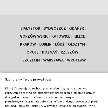
BIAŁYSTOK
/
BYDGOSZCZ
/
GDAŃSK
/
GORZÓW WLKP.
/
KATOWICE
/
KIELCE
/
KRAKÓW
/
LUBLIN
/
ŁÓDŹ
/
OLSZTYN
/
OPOLE
/
POZNAŃ
/
RZESZÓW
/
SZCZECIN
/
WARSZAWA
/
WROCŁAW
Szanujemy Twoją prywatność
Dołącz do nas:
Kliknij "Akceptuję i przechodzę do serwisu", aby wyrazić zgody na
korzystanie z technologii automatycznego śledzenia i zbierania danych,
TVP
dostęp do informacji na Twoim urządzeniu końcowym i ich
Abonament TVP
przechowywanie oraz na przetwarzanie Twoich danych osobowych przez
Regulamin TVP
nas, czyli Telewizję Polską S.A. w likwidacji (zwaną dalej również „TVP”),