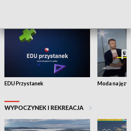
NAUKA I EDUKACJA
EDU Przystanek
Moda na język
WYPOCZYNEK I REKREACJA