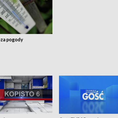
za pogody