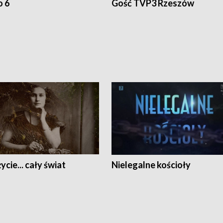
o 6
Gość TVP3 Rzeszów
ycie... cały świat
Nielegalne kościoły