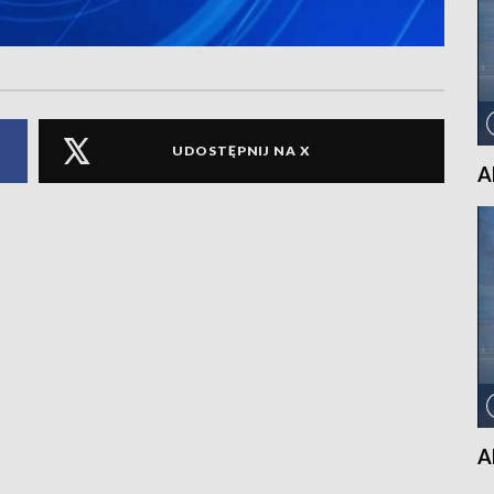
UDOSTĘPNIJ NA X
A
A