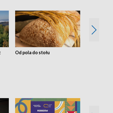
z
Od pola do stołu
50 lat ochro
przyrodnicz
Zachodnich