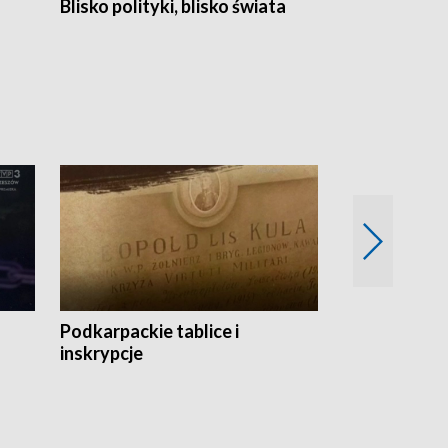
Blisko polityki, blisko świata
Popołudnie 
Podkarpackie tablice i
Szlakiem arc
inskrypcje
drewnianej