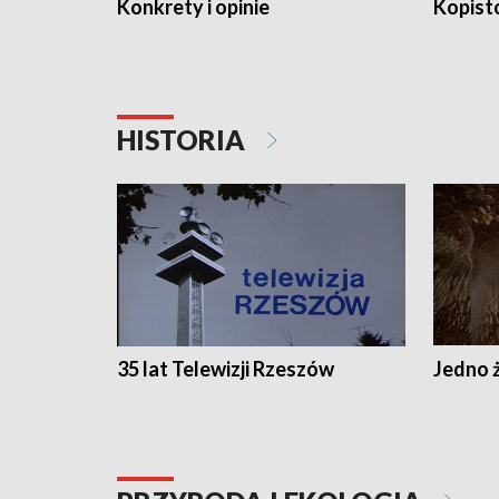
Konkrety i opinie
Kopist
HISTORIA
35 lat Telewizji Rzeszów
Jedno ż