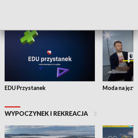
NAUKA I EDUKACJA
EDU Przystanek
Moda na język
WYPOCZYNEK I REKREACJA