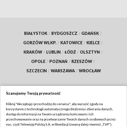
BIAŁYSTOK
/
BYDGOSZCZ
/
GDAŃSK
/
GORZÓW WLKP.
/
KATOWICE
/
KIELCE
/
KRAKÓW
/
LUBLIN
/
ŁÓDŹ
/
OLSZTYN
/
OPOLE
/
POZNAŃ
/
RZESZÓW
/
SZCZECIN
/
WARSZAWA
/
WROCŁAW
Szanujemy Twoją prywatność
Dołącz do nas:
Kliknij "Akceptuję i przechodzę do serwisu", aby wyrazić zgody na
korzystanie z technologii automatycznego śledzenia i zbierania danych,
TVP
dostęp do informacji na Twoim urządzeniu końcowym i ich
Abonament TVP
przechowywanie oraz na przetwarzanie Twoich danych osobowych przez
Regulamin TVP
nas, czyli Telewizję Polską S.A. w likwidacji (zwaną dalej również „TVP”),