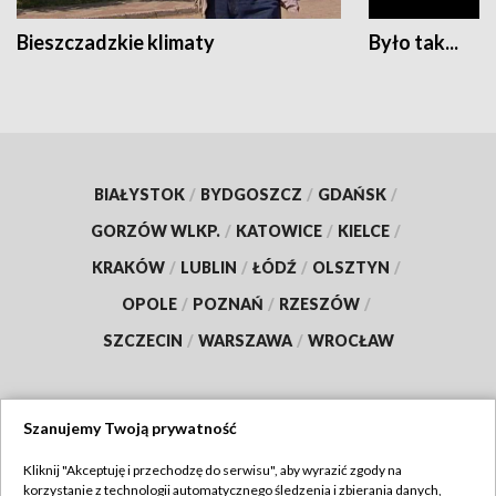
Bieszczadzkie klimaty
Było tak...
BIAŁYSTOK
/
BYDGOSZCZ
/
GDAŃSK
/
GORZÓW WLKP.
/
KATOWICE
/
KIELCE
/
KRAKÓW
/
LUBLIN
/
ŁÓDŹ
/
OLSZTYN
/
OPOLE
/
POZNAŃ
/
RZESZÓW
/
SZCZECIN
/
WARSZAWA
/
WROCŁAW
Szanujemy Twoją prywatność
Dołącz do nas:
Kliknij "Akceptuję i przechodzę do serwisu", aby wyrazić zgody na
korzystanie z technologii automatycznego śledzenia i zbierania danych,
TVP