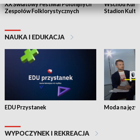
XX Światowy Festiwal Polonijnych
Wschód Kultur
Zespołów Folklorystycznych
Stadion Kultu
NAUKA I EDUKACJA
EDU Przystanek
Moda na język
WYPOCZYNEK I REKREACJA