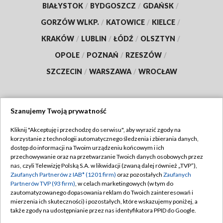
BIAŁYSTOK
/
BYDGOSZCZ
/
GDAŃSK
/
GORZÓW WLKP.
/
KATOWICE
/
KIELCE
/
KRAKÓW
/
LUBLIN
/
ŁÓDŹ
/
OLSZTYN
/
OPOLE
/
POZNAŃ
/
RZESZÓW
/
SZCZECIN
/
WARSZAWA
/
WROCŁAW
Szanujemy Twoją prywatność
Dołącz do nas:
Kliknij "Akceptuję i przechodzę do serwisu", aby wyrazić zgody na
korzystanie z technologii automatycznego śledzenia i zbierania danych,
TVP
dostęp do informacji na Twoim urządzeniu końcowym i ich
Abonament TVP
przechowywanie oraz na przetwarzanie Twoich danych osobowych przez
Regulamin TVP
nas, czyli Telewizję Polską S.A. w likwidacji (zwaną dalej również „TVP”),
Emisja w TVP
Polityka prywatności
Zaufanych Partnerów z IAB* (1201 firm)
oraz pozostałych
Zaufanych
Partnerów TVP (93 firm)
, w celach marketingowych (w tym do
Centrum informacji TVP
Moje zgody
zautomatyzowanego dopasowania reklam do Twoich zainteresowań i
mierzenia ich skuteczności) i pozostałych, które wskazujemy poniżej, a
Naziemna Telewizja Cyfrowa
Pomoc
także zgody na udostępnianie przez nas identyfikatora PPID do Google.
Sklep TVP