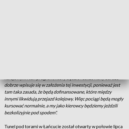
Rzeszowa. Przejazd kolejowy przy ulicy Langiewicza.
Kilkadziesiąt razy dziennie, gdy tylko zamykają się rogatki
po obu stronach torów ustawiają się długie sznury
samochodów. Jeździ tędy szynobus Podkarpackiej Kolei
Aglomeracyjnej do Strzyżowa, ale też pociągi do Jasła i
pociągi towarowe. Władze Rzeszowa chcą, by powstało tu
dwupoziomowe skrzyżowanie, a dokładnie tunel pod torami.
Artur Gernard - Urząd Miasta Rzeszowa:
"Mamy opracowaną koncepcję bardzo szczegółową, która
zakłada puszczenie ruchu dołem, czyli pod przejazdem
kolejowym i ten program, który będzie realizowany bardzo
dobrze wpisuje się w założenia tej inwestycji, ponieważ jest
tam taka zasada, że będą dofinansowane, które między
innymi likwidują przejazd kolejowy. Więc pociągi będą mogły
kursować normalnie, a my jako kierowcy będziemy jeździli
bezkolizyjnie pod spodem".
Tunel pod torami w Łańcucie został otwarty w połowie lipca