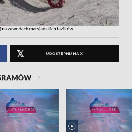
j na zawodach marsjańskich łazików
UDOSTĘPNIJ NA X
OGRAMÓW