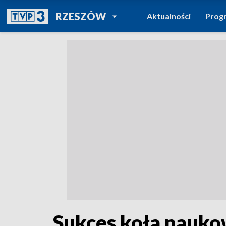
POWRÓT DO
RZESZÓW
Aktualności
Prog
TVP REGIONY
Sukces koła nauko