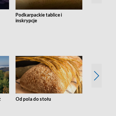
Podkarpackie tablice i
Szlakiem arc
inskrypcje
drewnianej
z
Od pola do stołu
50 lat ochro
przyrodnicz
Zachodnich