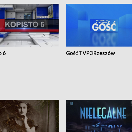
o 6
Gość TVP3 Rzeszów