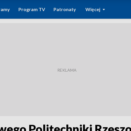
ramy
Program TV
Patronaty
Więcej
wego Politechniki Rzeszo