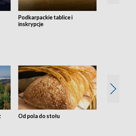
Podkarpackie tablice i
Szlakiem arc
inskrypcje
drewnianej
z
Od pola do stołu
50 lat ochro
przyrodnicz
Zachodnich