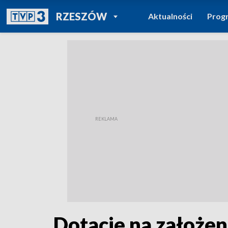
POWRÓT DO
RZESZÓW
Aktualności
Prog
TVP REGIONY
Dotacje na założen