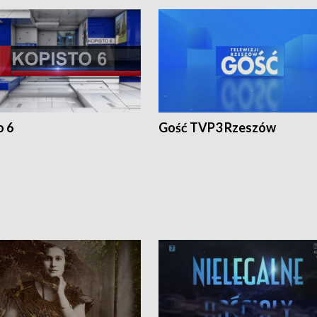
o 6
Gość TVP3 Rzeszów