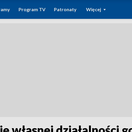
ramy
Program TV
Patronaty
Więcej
ie własnej działalności g