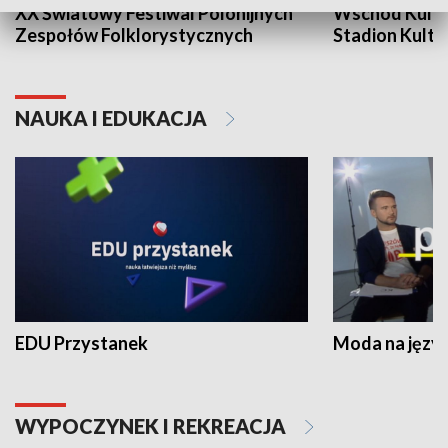
XX Światowy Festiwal Polonijnych
Wschód Kultur
Zespołów Folklorystycznych
Stadion Kultu
NAUKA I EDUKACJA
EDU Przystanek
Moda na język
WYPOCZYNEK I REKREACJA