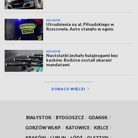
RZESZÓW
Utrudnienia na al. Piłsudskiego w
Rzeszowie. Auto stanęło w ogniu
RZESZÓW
Nastolatki jechały hulajnogami bez
kasków. Rodzice zostali ukarani
mandatami
ZOBACZ WIĘCEJ
BIAŁYSTOK
/
BYDGOSZCZ
/
GDAŃSK
/
GORZÓW WLKP.
/
KATOWICE
/
KIELCE
/
KRAKÓW
/
LUBLIN
/
ŁÓDŹ
/
OLSZTYN
/