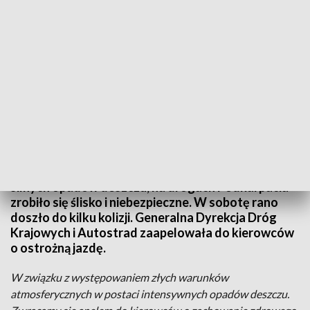
Seria kolizji na podkarpackich drogach. Służby apelują do kierowców (fot.
ilustracyjna, pixabay)
Z powodu złych warunków atmosferycznych -
silnych opadów deszczu, na drogach Podkarpacia
zrobiło się ślisko i niebezpieczne. W sobotę rano
doszło do kilku kolizji. Generalna Dyrekcja Dróg
Krajowych i Autostrad zaapelowała do kierowców
o ostrożną jazdę.
W związku z występowaniem złych warunków
atmosferycznych w postaci intensywnych opadów deszczu.