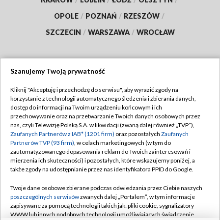
OPOLE
/
POZNAŃ
/
RZESZÓW
/
SZCZECIN
/
WARSZAWA
/
WROCŁAW
Szanujemy Twoją prywatność
Dołącz do nas:
Kliknij "Akceptuję i przechodzę do serwisu", aby wyrazić zgody na
korzystanie z technologii automatycznego śledzenia i zbierania danych,
TVP
dostęp do informacji na Twoim urządzeniu końcowym i ich
Abonament TVP
przechowywanie oraz na przetwarzanie Twoich danych osobowych przez
Regulamin TVP
nas, czyli Telewizję Polską S.A. w likwidacji (zwaną dalej również „TVP”),
Emisja w TVP
Polityka prywatności
Zaufanych Partnerów z IAB* (1201 firm)
oraz pozostałych
Zaufanych
Partnerów TVP (93 firm)
, w celach marketingowych (w tym do
Centrum informacji TVP
Moje zgody
zautomatyzowanego dopasowania reklam do Twoich zainteresowań i
mierzenia ich skuteczności) i pozostałych, które wskazujemy poniżej, a
Naziemna Telewizja Cyfrowa
Pomoc
także zgody na udostępnianie przez nas identyfikatora PPID do Google.
Sklep TVP
Biuro reklamy
Twoje dane osobowe zbierane podczas odwiedzania przez Ciebie naszych
Rada Programowa
Kontakt
poszczególnych serwisów
zwanych dalej „Portalem”, w tym informacje
zapisywane za pomocą technologii takich jak: pliki cookie, sygnalizatory
System NOS
WWW lub innych podobnych technologii umożliwiających świadczenie