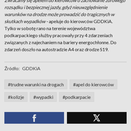
Zwracamy się apelem do kierowców o zachowanie zdrowego
rozsądku i bezpiecznej jazdy, gdyż nieuwzględnienie
warunków na drodze może prowadzić do tragicznych w
skutkach wypadków -
apeluje do kierowców GDDKiA.
Tylko w sobotę rano na terenie województwa
podkarpackiego służby pracowały przy 4 zdarzeniach
związanych z najechaniem na bariery energochłonne. Do
zdarzeń doszło na autostradzie A4 oraz drodze S19.
Źródło:
GDDKiA
#trudne warunki na drogach
#apel do kierowców
#kolizje
#wypadki
#podkarpacie