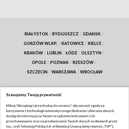
BIAŁYSTOK
/
BYDGOSZCZ
/
GDAŃSK
/
GORZÓW WLKP.
/
KATOWICE
/
KIELCE
/
KRAKÓW
/
LUBLIN
/
ŁÓDŹ
/
OLSZTYN
/
OPOLE
/
POZNAŃ
/
RZESZÓW
/
SZCZECIN
/
WARSZAWA
/
WROCŁAW
Szanujemy Twoją prywatność
Dołącz do nas:
Kliknij "Akceptuję i przechodzę do serwisu", aby wyrazić zgody na
korzystanie z technologii automatycznego śledzenia i zbierania danych,
TVP
dostęp do informacji na Twoim urządzeniu końcowym i ich
Abonament TVP
przechowywanie oraz na przetwarzanie Twoich danych osobowych przez
Regulamin TVP
nas, czyli Telewizję Polską S.A. w likwidacji (zwaną dalej również „TVP”),