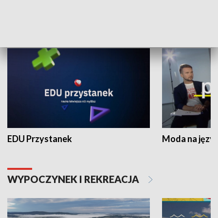
NAUKA I EDUKACJA
EDU Przystanek
Moda na język
WYPOCZYNEK I REKREACJA