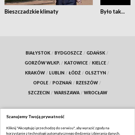
Bieszczadzkie klimaty
Było tak...
BIAŁYSTOK
/
BYDGOSZCZ
/
GDAŃSK
/
GORZÓW WLKP.
/
KATOWICE
/
KIELCE
/
KRAKÓW
/
LUBLIN
/
ŁÓDŹ
/
OLSZTYN
/
OPOLE
/
POZNAŃ
/
RZESZÓW
/
SZCZECIN
/
WARSZAWA
/
WROCŁAW
Szanujemy Twoją prywatność
Dołącz do nas:
Kliknij "Akceptuję i przechodzę do serwisu", aby wyrazić zgody na
korzystanie z technologii automatycznego śledzenia i zbierania danych,
TVP