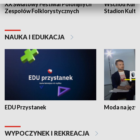
XX Światowy Festiwal Polonijnych
Wschód Kultur
Zespołów Folklorystycznych
Stadion Kultu
NAUKA I EDUKACJA
EDU Przystanek
Moda na język
WYPOCZYNEK I REKREACJA