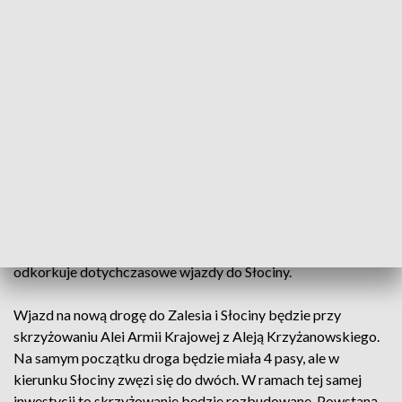
autobusowe.
Piotr Żydek, wykonawca - Jesteśmy na początkowym etapie,
prowadzimy roboty przygotowawcze, które polegają na
rozbiorze ogródków działkowych, ogrodzeń, zjazdów
istniejących , uporządkowaniu terenu no i wycinka drzew.
Teraz wykonawca zajmie się wzmacnianiem i wymianą
gruntów, które są tu podmokłe i słabe. Trasę przyszłej drogi
widać już tu przy ogródkach działkowych, z których część
jest likwidowana. Dla mieszkańców Słociny i części Zalesia
to strategiczna droga. Skróci dojazd do centrum i częściowo
odkorkuje dotychczasowe wjazdy do Słociny.
Wjazd na nową drogę do Zalesia i Słociny będzie przy
skrzyżowaniu Alei Armii Krajowej z Aleją Krzyżanowskiego.
Na samym początku droga będzie miała 4 pasy, ale w
kierunku Słociny zwęzi się do dwóch. W ramach tej samej
inwestycji to skrzyżowanie będzie rozbudowane. Powstaną