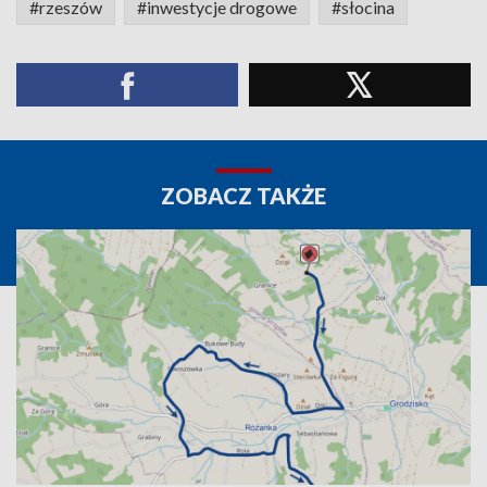
#rzeszów
#inwestycje drogowe
#słocina
ZOBACZ TAKŻE