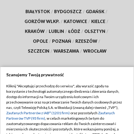
BIAŁYSTOK
/
BYDGOSZCZ
/
GDAŃSK
/
GORZÓW WLKP.
/
KATOWICE
/
KIELCE
/
KRAKÓW
/
LUBLIN
/
ŁÓDŹ
/
OLSZTYN
/
OPOLE
/
POZNAŃ
/
RZESZÓW
/
SZCZECIN
/
WARSZAWA
/
WROCŁAW
Szanujemy Twoją prywatność
Dołącz do nas:
Kliknij "Akceptuję i przechodzę do serwisu", aby wyrazić zgody na
korzystanie z technologii automatycznego śledzenia i zbierania danych,
TVP
dostęp do informacji na Twoim urządzeniu końcowym i ich
Abonament TVP
przechowywanie oraz na przetwarzanie Twoich danych osobowych przez
Regulamin TVP
nas, czyli Telewizję Polską S.A. w likwidacji (zwaną dalej również „TVP”),
Emisja w TVP
Polityka prywatności
Zaufanych Partnerów z IAB* (1201 firm)
oraz pozostałych
Zaufanych
Partnerów TVP (93 firm)
, w celach marketingowych (w tym do
Centrum informacji TVP
Moje zgody
zautomatyzowanego dopasowania reklam do Twoich zainteresowań i
mierzenia ich skuteczności) i pozostałych, które wskazujemy poniżej, a
Naziemna Telewizja Cyfrowa
Pomoc