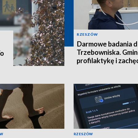
RZESZÓW
Darmowe badania d
Trzebowniska. Gmin
To
profilaktykę i zachę
zameldowania
ÓW
RZESZÓW