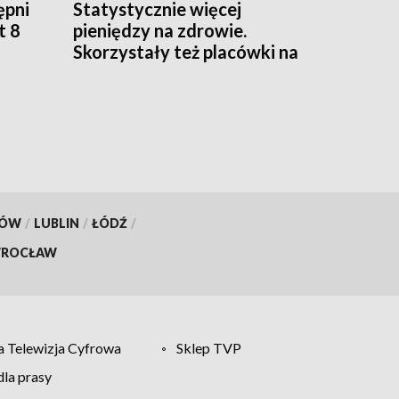
ępni
Statystycznie więcej
t 8
pieniędzy na zdrowie.
Skorzystały też placówki na
Podkarpaciu
KÓW
/
LUBLIN
/
ŁÓDŹ
/
ROCŁAW
 Telewizja Cyfrowa
Sklep TVP
la prasy