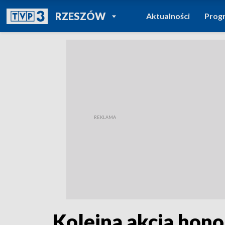
POWRÓT DO
RZESZÓW
Aktualności
Prog
TVP REGIONY
Kolejna akcja ho