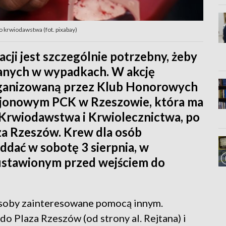
 krwiodawstwa (fot. pixabay)
cji jest szczególnie potrzebny, żeby
anych w wypadkach. W akcję
anizowaną przez Klub Honorowych
jonowym PCK w Rzeszowie, która ma
rwiodawstwa i Krwiolecznictwa, po
aza Rzeszów. Krew dla osób
dać w sobotę 3 sierpnia, w
ustawionym przed wejściem do
osoby zainteresowane pomocą innym.
do Plaza Rzeszów (od strony al. Rejtana) i