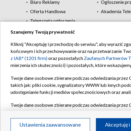
Biuro Reklamy
Ogłoszenie pr
Oferta Handlowa
Akademia Tele
Telegazeta ogłoszenia
Szanujemy Twoją prywatność
Regulamin TVP
Kliknij "Akceptuję i przechodzę do serwisu", aby wyrazić zg
końcowym i ich przechowywanie oraz na przetwarzanie Twoich
z IAB* (1201 firm)
oraz pozostałych
Zaufanych Partnerów T
mierzenia ich skuteczności) i pozostałych, które wskazujemy
Twoje dane osobowe zbierane podczas odwiedzania przez 
takich jak: pliki cookie, sygnalizatory WWW lub innych pod
udostępnianie funkcji mediów społecznościowych oraz anali
Twoje dane osobowe zbierane podczas odwiedzania przez 
plików cookie, informacje o Twoich wyszukiwaniach w serwi
Partnerów TVP
dla realizacji następujących celów i funkc
Ustawienia zaawansowane
Akceptuję i
reklam, tworzenia profilu spersonalizowanych reklam, tworz