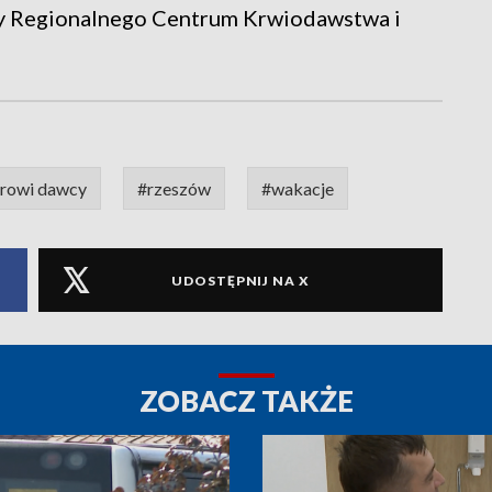
sy Regionalnego Centrum Krwiodawstwa i
rowi dawcy
#rzeszów
#wakacje
UDOSTĘPNIJ NA X
ZOBACZ TAKŻE