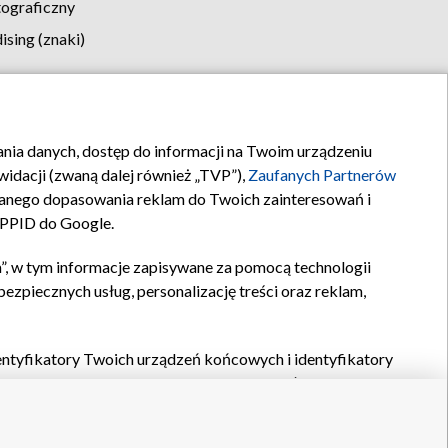
tograficzny
sing (znaki)
klamy
Kontakt
rania danych, dostęp do informacji na Twoim urządzeniu
idacji (zwaną dalej również „TVP”),
Zaufanych Partnerów
anego dopasowania reklam do Twoich zainteresowań i
a PPID do Google.
”, w tym informacje zapisywane za pomocą technologii
zpiecznych usług, personalizację treści oraz reklam,
identyfikatory Twoich urządzeń końcowych i identyfikatory
P,
Zaufanych Partnerów z IAB
oraz pozostałych
Zaufanych
 wyboru podstawowych reklam, wyboru spersonalizowanych
ch treści, pomiaru wydajności reklam, pomiaru wydajności