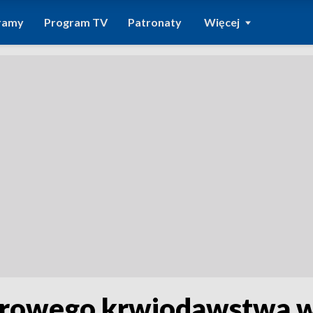
ramy
Program TV
Patronaty
Więcej
norowego krwiodawstwa 