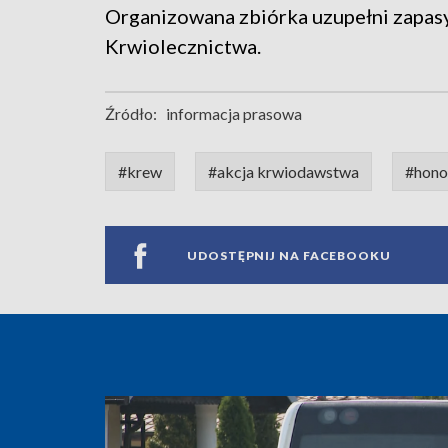
Organizowana zbiórka uzupełni zapa
Krwiolecznictwa.
Źródło:
informacja prasowa
#krew
#akcja krwiodawstwa
#hono
UDOSTĘPNIJ NA FACEBOOKU