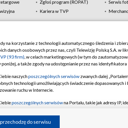
zetargowe
Zgłoś program (ROPAT)
Serwis fo
wizyjna
Kariera w TVP
Merchandi
Polityka prywatności
Moje zgody
Pomoc
Biuro re
ody na korzystanie z technologii automatycznego śledzenia i zbie
 danych osobowych przez nas, czyli Telewizję Polską S.A. w likw
VP (93 firm)
, w celach marketingowych (w tym do zautomatyzow
 poniżej, a także zgody na udostępnianie przez nas identyfikator
Ciebie naszych
poszczególnych serwisów
zwanych dalej „Portalem
obnych technologii umożliwiających świadczenie dopasowanych i be
zowanie ruchu w Internecie.
Ciebie
poszczególnych serwisów
na Portalu, takie jak adresy IP, 
sach Portalu czy historia odwiedzin będą przetwarzane przez TV
ji: przechowywania informacji na urządzeniu lub dostęp do nich,
©2026 Telewizja Polska S.A. w likwidacji
 przechodzę do serwisu
enia profilu spersonalizowanych treści, wyboru spersonalizowany