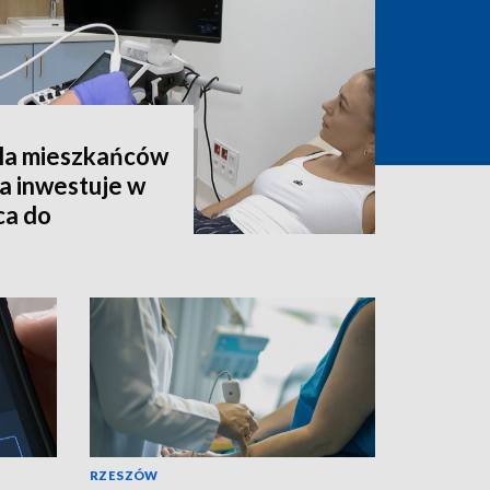
la mieszkańców
a inwestuje w
ca do
RZESZÓW