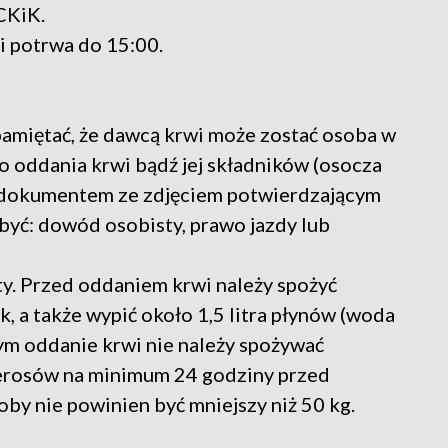
CKiK.
 i potrwa do 15:00.
pamiętać, że dawcą krwi może zostać osoba w
do oddania krwi bądź jej składników (osocza
ę dokumentem ze zdjęciem potwierdzającym
yć: dowód osobisty, prawo jazdy lub
y. Przed oddaniem krwi należy spożyć
, a także wypić około 1,5 litra płynów (woda
ym oddanie krwi nie należy spożywać
ierosów na minimum 24 godziny przed
soby nie powinien być mniejszy niż 50 kg.