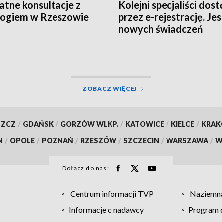
atne konsultacje z
Kolejni specjaliści dost
logiem w Rzeszowie
przez e-rejestrację. Jes
nowych świadczeń
ZOBACZ WIĘCEJ
SZCZ
/
GDAŃSK
/
GORZÓW WLKP.
/
KATOWICE
/
KIELCE
/
KRA
N
/
OPOLE
/
POZNAŃ
/
RZESZÓW
/
SZCZECIN
/
WARSZAWA
/
W
Dołącz do nas:
Centrum informacji TVP
Naziemna
Informacje o nadawcy
Program d