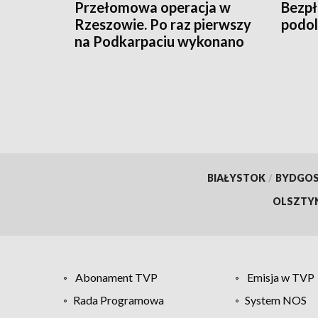
Przełomowa operacja w
Bezpł
Rzeszowie. Po raz pierwszy
podo
na Podkarpaciu wykonano
zabieg Whipple’a z użyciem
robota da Vinci
BIAŁYSTOK
/
BYDGO
OLSZTY
Abonament TVP
Emisja w TVP
Rada Programowa
System NOS