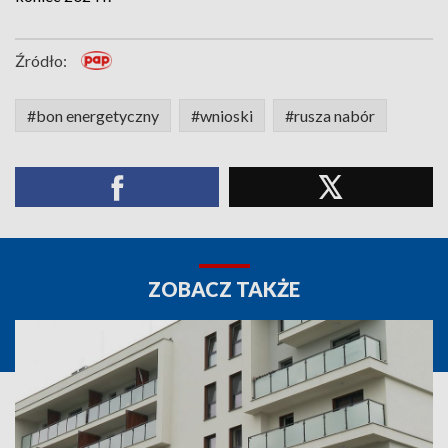
Źródło:
#bon energetyczny
#wnioski
#rusza nabór
ZOBACZ TAKŻE