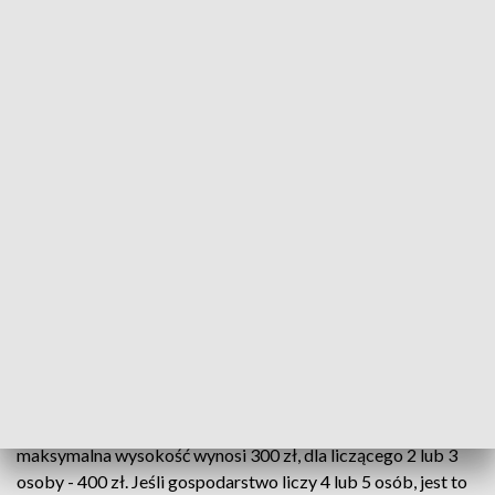
Ministerstwo klimatu opublikowało już wzór wniosku o
wypłatę bonu. Będzie go można składać w urzędzie gminy,
przez formularz internetowy, także poprzez platformę
ePUAP oraz przez aplikację mObywatel.
Bon w pełnej wysokości będzie przysługiwał
gospodarstwom domowym, w którym miesięczne dochody
nie przekraczają 1,7 tys. zł na osobę lub 2,5 tys. zł dla
gospodarstwa jednoosobowego. Przy wyższych dochodach
również będzie można ubiegać się o bon, ale jego wartość
będzie pomniejszana o kwotę przekroczenia progów
dochodowych - zgodnie z zasadą "złotówka za złotówkę".
Minimalna kwota wypłacanych bonów to 20 zł.
Wysokość bonu, oprócz dochodów gospodarstwa
domowego i liczby osób w nim, zależy również od źródła
ogrzewania. Dla jednoosobowego gospodarstwa domowego
maksymalna wysokość wynosi 300 zł, dla liczącego 2 lub 3
osoby - 400 zł. Jeśli gospodarstwo liczy 4 lub 5 osób, jest to