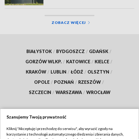
ZOBACZ WIĘCEJ
BIAŁYSTOK
/
BYDGOSZCZ
/
GDAŃSK
/
GORZÓW WLKP.
/
KATOWICE
/
KIELCE
/
KRAKÓW
/
LUBLIN
/
ŁÓDŹ
/
OLSZTYN
/
OPOLE
/
POZNAŃ
/
RZESZÓW
/
SZCZECIN
/
WARSZAWA
/
WROCŁAW
Szanujemy Twoją prywatność
Dołącz do nas:
Kliknij "Akceptuję i przechodzę do serwisu", aby wyrazić zgody na
korzystanie z technologii automatycznego śledzenia i zbierania danych,
TVP