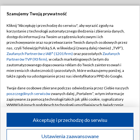
Szanujemy Twoją prywatność
Dołącz do nas:
Kliknij "Akceptuję i przechodzę do serwisu", aby wyrazić zgody na
korzystanie z technologii automatycznego śledzenia i zbierania danych,
TVP
dostęp do informacji na Twoim urządzeniu końcowym i ich
Abonament TVP
przechowywanie oraz na przetwarzanie Twoich danych osobowych przez
Regulamin TVP
nas, czyli Telewizję Polską S.A. w likwidacji (zwaną dalej również „TVP”),
Emisja w TVP
Polityka prywatności
Zaufanych Partnerów z IAB* (1201 firm)
oraz pozostałych
Zaufanych
Partnerów TVP (93 firm)
, w celach marketingowych (w tym do
Centrum informacji TVP
Moje zgody
zautomatyzowanego dopasowania reklam do Twoich zainteresowań i
mierzenia ich skuteczności) i pozostałych, które wskazujemy poniżej, a
Naziemna Telewizja Cyfrowa
Pomoc
także zgody na udostępnianie przez nas identyfikatora PPID do Google.
Sklep TVP
Biuro reklamy
Twoje dane osobowe zbierane podczas odwiedzania przez Ciebie naszych
Rada Programowa
Kontakt
poszczególnych serwisów
zwanych dalej „Portalem”, w tym informacje
zapisywane za pomocą technologii takich jak: pliki cookie, sygnalizatory
System NOS
WWW lub innych podobnych technologii umożliwiających świadczenie
dopasowanych i bezpiecznych usług, personalizację treści oraz reklam,
Informacje o nadawcy
Kanały
udostępnianie funkcji mediów społecznościowych oraz analizowanie
Akceptuję i przechodzę do serwisu
ruchu w Internecie.
Program dla prasy
©2026 Telewizja Polska S.A. w likwidacji
Biuro Reklamy
Twoje dane osobowe zbierane podczas odwiedzania przez Ciebie
Ustawienia zaawansowane
poszczególnych serwisów
na Portalu, takie jak adresy IP, identyfikatory