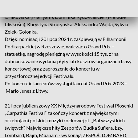
Lasota, Anna Majeranowska-Widomska, Bartłomiej
Matłosz, Lamia Merc, Filip Mizia, Vlada Muravets, Maja
Orlikowska (Mariyam), Dominika Rydz-Kancler (Melodie
bliskości), Khrystyna Strutynska, Aleksandra Wajda, Sylwia
Zelek-Golonka.
Dzięki nominacji 20 lipca 2024 r. zaśpiewają w Filharmonii
Podkarpackiej w Rzeszowie, walcząc o Grand Prix –
statuetkę, nagrodę pieniężną w wysokości 15 tys. zł na
dofinansowanie wydania płyty lub kosztów organizacji trasy
koncertowej oraz zaproszenie do koncertu w
przyszłorocznej edycji Festiwalu.
Po koncercie laureatów wystąpi laureat Grand Prix 2023 –
Mario Junes z Litwy.
21 lipca jubileuszowy XX Międzynarodowy Festiwal Piosenki
„Carpathia Festival” zakończy koncert z największymi
przebojami polskiej muzyki rockowej pt. „Bal wszystkich
świętych”. Największe hity Zespołów Budka Suflera, Łzy,
Lombard, Bajm, Maanam - wykonają ZESPOŁ LOMBARD,