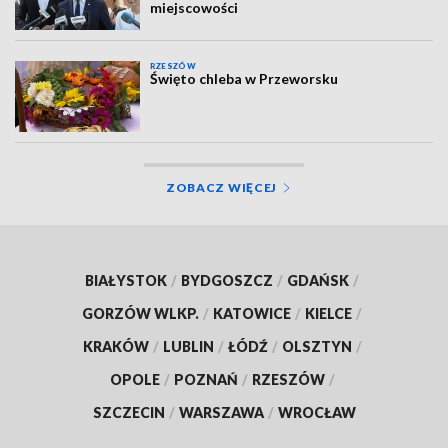
miejscowości
RZESZÓW
Święto chleba w Przeworsku
ZOBACZ WIĘCEJ
BIAŁYSTOK
/
BYDGOSZCZ
/
GDAŃSK
/
GORZÓW WLKP.
/
KATOWICE
/
KIELCE
/
KRAKÓW
/
LUBLIN
/
ŁÓDŹ
/
OLSZTYN
/
OPOLE
/
POZNAŃ
/
RZESZÓW
/
SZCZECIN
/
WARSZAWA
/
WROCŁAW