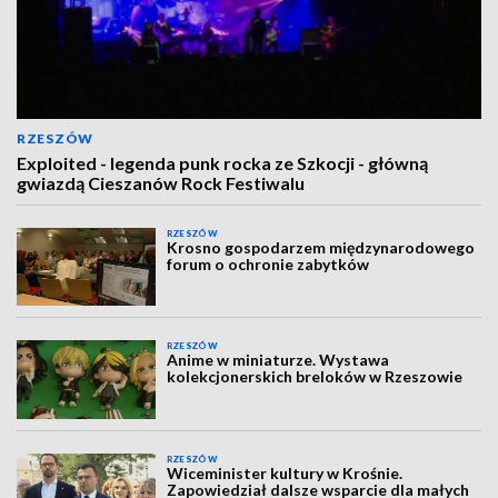
RZESZÓW
Exploited - legenda punk rocka ze Szkocji - główną
gwiazdą Cieszanów Rock Festiwalu
RZESZÓW
Krosno gospodarzem międzynarodowego
forum o ochronie zabytków
RZESZÓW
Anime w miniaturze. Wystawa
kolekcjonerskich breloków w Rzeszowie
RZESZÓW
Wiceminister kultury w Krośnie.
Zapowiedział dalsze wsparcie dla małych