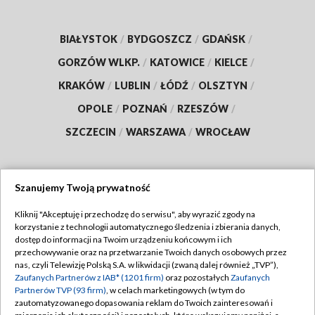
BIAŁYSTOK
/
BYDGOSZCZ
/
GDAŃSK
/
GORZÓW WLKP.
/
KATOWICE
/
KIELCE
/
KRAKÓW
/
LUBLIN
/
ŁÓDŹ
/
OLSZTYN
/
OPOLE
/
POZNAŃ
/
RZESZÓW
/
SZCZECIN
/
WARSZAWA
/
WROCŁAW
Szanujemy Twoją prywatność
Dołącz do nas:
Kliknij "Akceptuję i przechodzę do serwisu", aby wyrazić zgody na
korzystanie z technologii automatycznego śledzenia i zbierania danych,
TVP
dostęp do informacji na Twoim urządzeniu końcowym i ich
Abonament TVP
przechowywanie oraz na przetwarzanie Twoich danych osobowych przez
Regulamin TVP
nas, czyli Telewizję Polską S.A. w likwidacji (zwaną dalej również „TVP”),
Emisja w TVP
Polityka prywatności
Zaufanych Partnerów z IAB* (1201 firm)
oraz pozostałych
Zaufanych
Partnerów TVP (93 firm)
, w celach marketingowych (w tym do
Centrum informacji TVP
Moje zgody
zautomatyzowanego dopasowania reklam do Twoich zainteresowań i