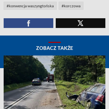
#konwencja waszyngtońska
#korczowa
ZOBACZ TAKŻE