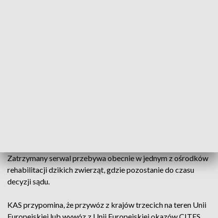
całkowitym wyginięciem. Celem Konwencji o
międzynarodowym handlu gatunkami zagrożonymi
wyginięciem, CITES, jest kontrolowanie handlu gatunkami,
których liczebność lub stan wskazują na ryzyko ich
zagrożenia, zapobiegając niekontrolowanemu
wykorzystywaniu zasobów naturalnych. Nielegalny przewóz
przez granicę UE gatunków zagrożonych wyginięciem jest
przestępstwem zagrożonym karą pozbawienia wolności od 3
miesięcy do 5 lat.
Przeciwko 32-letniej kobiecie, która nielegalnie przewoziła
serwala, wszczęte zostało postępowanie karne, które
prowadzi Podkarpacki Urząd Celno-Skarbowy w Przemyślu.
Zatrzymany serwal przebywa obecnie w jednym z ośrodków
rehabilitacji dzikich zwierząt, gdzie pozostanie do czasu
decyzji sądu.
KAS przypomina, że przywóz z krajów trzecich na teren Unii
Europejskiej lub wywóz z Unii Europejskiej okazów CITES