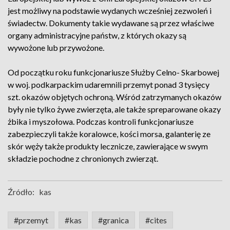
jest możliwy na podstawie wydanych wcześniej zezwoleń i
świadectw. Dokumenty takie wydawane są przez właściwe
organy administracyjne państw, z których okazy są
wywożone lub przywożone.
Od początku roku funkcjonariusze Służby Celno- Skarbowej
w woj. podkarpackim udaremnili przemyt ponad 3 tysięcy
szt. okazów objętych ochroną. Wśród zatrzymanych okazów
były nie tylko żywe zwierzęta, ale także spreparowane okazy
żbika i myszołowa. Podczas kontroli funkcjonariusze
zabezpieczyli także koralowce, kości morsa, galanterię ze
skór węży także produkty lecznicze, zawierające w swym
składzie pochodne z chronionych zwierząt.
Źródło:
kas
#przemyt
#kas
#granica
#cites