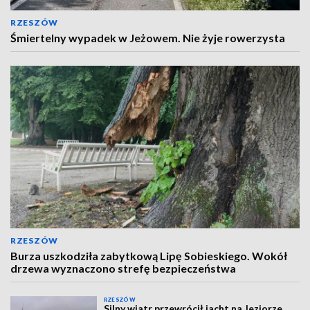
RZESZÓW
Śmiertelny wypadek w Jeżowem. Nie żyje rowerzysta
RZESZÓW
Burza uszkodziła zabytkową Lipę Sobieskiego. Wokół
drzewa wyznaczono strefę bezpieczeństwa
RZESZÓW
Silny wiatr przewrócił jacht na Jeziorze