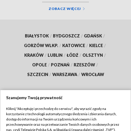
ZOBACZ WIĘCEJ
BIAŁYSTOK
/
BYDGOSZCZ
/
GDAŃSK
/
GORZÓW WLKP.
/
KATOWICE
/
KIELCE
/
KRAKÓW
/
LUBLIN
/
ŁÓDŹ
/
OLSZTYN
/
OPOLE
/
POZNAŃ
/
RZESZÓW
/
SZCZECIN
/
WARSZAWA
/
WROCŁAW
Szanujemy Twoją prywatność
Dołącz do nas:
Kliknij "Akceptuję i przechodzę do serwisu", aby wyrazić zgody na
korzystanie z technologii automatycznego śledzenia i zbierania danych,
TVP
dostęp do informacji na Twoim urządzeniu końcowym i ich
Abonament TVP
przechowywanie oraz na przetwarzanie Twoich danych osobowych przez
Regulamin TVP
nas, czyli Telewizję Polską S.A. w likwidacji (zwaną dalej również „TVP”),