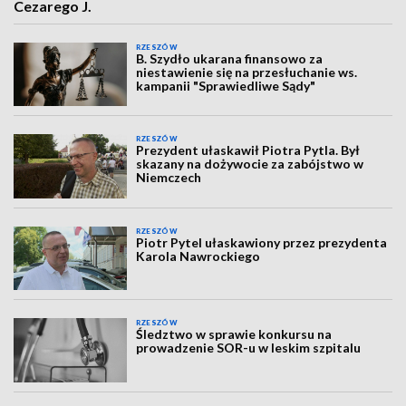
Cezarego J.
RZESZÓW
B. Szydło ukarana finansowo za
niestawienie się na przesłuchanie ws.
kampanii "Sprawiedliwe Sądy"
RZESZÓW
Prezydent ułaskawił Piotra Pytla. Był
skazany na dożywocie za zabójstwo w
Niemczech
RZESZÓW
Piotr Pytel ułaskawiony przez prezydenta
Karola Nawrockiego
RZESZÓW
Śledztwo w sprawie konkursu na
prowadzenie SOR-u w leskim szpitalu