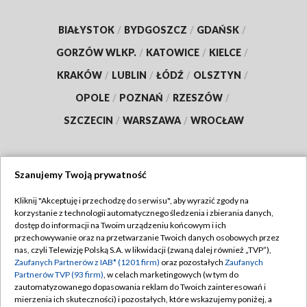
BIAŁYSTOK
/
BYDGOSZCZ
/
GDAŃSK
/
GORZÓW WLKP.
/
KATOWICE
/
KIELCE
/
KRAKÓW
/
LUBLIN
/
ŁÓDŹ
/
OLSZTYN
/
OPOLE
/
POZNAŃ
/
RZESZÓW
/
SZCZECIN
/
WARSZAWA
/
WROCŁAW
Szanujemy Twoją prywatność
Dołącz do nas:
Kliknij "Akceptuję i przechodzę do serwisu", aby wyrazić zgody na
korzystanie z technologii automatycznego śledzenia i zbierania danych,
TVP
dostęp do informacji na Twoim urządzeniu końcowym i ich
Abonament TVP
przechowywanie oraz na przetwarzanie Twoich danych osobowych przez
Regulamin TVP
nas, czyli Telewizję Polską S.A. w likwidacji (zwaną dalej również „TVP”),
Emisja w TVP
Polityka prywatności
Zaufanych Partnerów z IAB* (1201 firm)
oraz pozostałych
Zaufanych
Partnerów TVP (93 firm)
, w celach marketingowych (w tym do
Centrum informacji TVP
Moje zgody
zautomatyzowanego dopasowania reklam do Twoich zainteresowań i
mierzenia ich skuteczności) i pozostałych, które wskazujemy poniżej, a
Naziemna Telewizja Cyfrowa