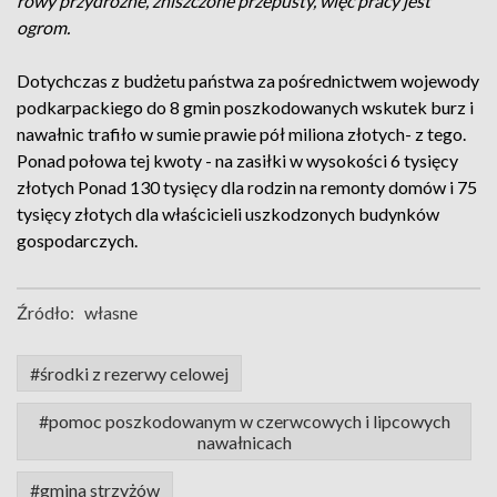
rowy przydrożne, zniszczone przepusty, więc pracy jest
ogrom.
Dotychczas z budżetu państwa za pośrednictwem wojewody
podkarpackiego do 8 gmin poszkodowanych wskutek burz i
nawałnic trafiło w sumie prawie pół miliona złotych- z tego.
Ponad połowa tej kwoty - na zasiłki w wysokości 6 tysięcy
złotych Ponad 130 tysięcy dla rodzin na remonty domów i 75
tysięcy złotych dla właścicieli uszkodzonych budynków
gospodarczych.
Źródło:
własne
#środki z rezerwy celowej
#pomoc poszkodowanym w czerwcowych i lipcowych
nawałnicach
#gmina strzyżów