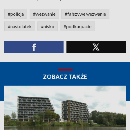
#policja
#wezwanie
#fałszywe wezwanie
#nastolatek
#nisko
#podkarpacie
ZOBACZ TAKŻE