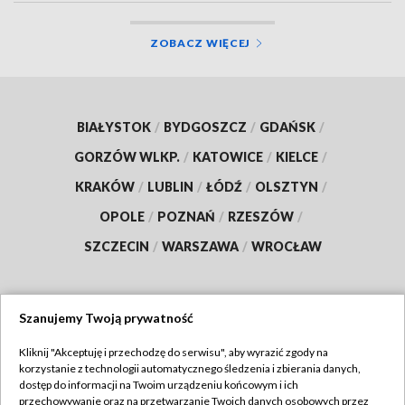
ZOBACZ WIĘCEJ
BIAŁYSTOK
/
BYDGOSZCZ
/
GDAŃSK
/
GORZÓW WLKP.
/
KATOWICE
/
KIELCE
/
KRAKÓW
/
LUBLIN
/
ŁÓDŹ
/
OLSZTYN
/
OPOLE
/
POZNAŃ
/
RZESZÓW
/
SZCZECIN
/
WARSZAWA
/
WROCŁAW
Szanujemy Twoją prywatność
Dołącz do nas:
Kliknij "Akceptuję i przechodzę do serwisu", aby wyrazić zgody na
korzystanie z technologii automatycznego śledzenia i zbierania danych,
TVP
dostęp do informacji na Twoim urządzeniu końcowym i ich
Abonament TVP
przechowywanie oraz na przetwarzanie Twoich danych osobowych przez