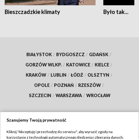
Bieszczadzkie klimaty
Było tak...
BIAŁYSTOK
/
BYDGOSZCZ
/
GDAŃSK
/
GORZÓW WLKP.
/
KATOWICE
/
KIELCE
/
KRAKÓW
/
LUBLIN
/
ŁÓDŹ
/
OLSZTYN
/
OPOLE
/
POZNAŃ
/
RZESZÓW
/
SZCZECIN
/
WARSZAWA
/
WROCŁAW
Szanujemy Twoją prywatność
Dołącz do nas:
Kliknij "Akceptuję i przechodzę do serwisu", aby wyrazić zgody na
korzystanie z technologii automatycznego śledzenia i zbierania danych,
TVP