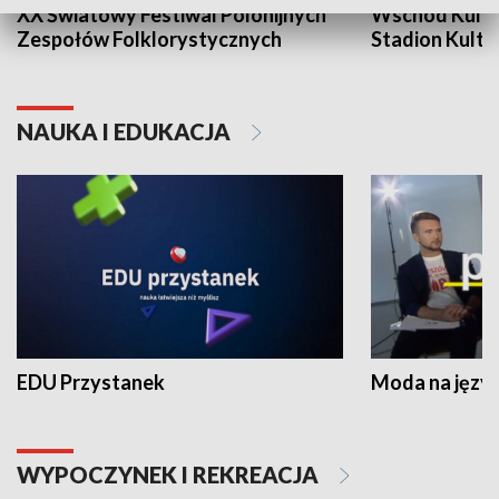
XX Światowy Festiwal Polonijnych
Wschód Kultur
Zespołów Folklorystycznych
Stadion Kultu
NAUKA I EDUKACJA
EDU Przystanek
Moda na język
WYPOCZYNEK I REKREACJA