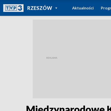
POWRÓT DO
RZESZÓW
Aktualności
Prog
TVP REGIONY
Międzynarodowe K