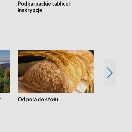
Podkarpackie tablice i
Szlakiem arc
inskrypcje
drewnianej
z
Od pola do stołu
50 lat ochro
przyrodnicz
Zachodnich