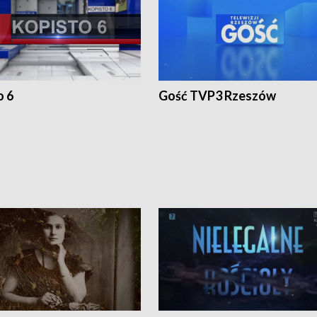
o 6
Gość TVP3 Rzeszów