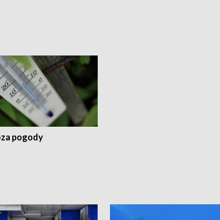
za pogody