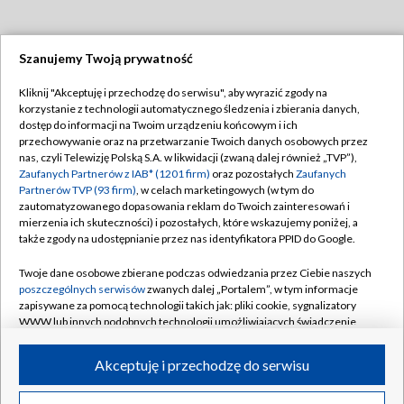
Szanujemy Twoją prywatność
Dołącz do nas:
Kliknij "Akceptuję i przechodzę do serwisu", aby wyrazić zgody na
korzystanie z technologii automatycznego śledzenia i zbierania danych,
TVP
dostęp do informacji na Twoim urządzeniu końcowym i ich
Abonament TVP
przechowywanie oraz na przetwarzanie Twoich danych osobowych przez
Regulamin TVP
nas, czyli Telewizję Polską S.A. w likwidacji (zwaną dalej również „TVP”),
Emisja w TVP
Polityka prywatności
Zaufanych Partnerów z IAB* (1201 firm)
oraz pozostałych
Zaufanych
Partnerów TVP (93 firm)
, w celach marketingowych (w tym do
Centrum informacji TVP
Moje zgody
zautomatyzowanego dopasowania reklam do Twoich zainteresowań i
mierzenia ich skuteczności) i pozostałych, które wskazujemy poniżej, a
Naziemna Telewizja Cyfrowa
Pomoc
także zgody na udostępnianie przez nas identyfikatora PPID do Google.
Sklep TVP
Biuro reklamy
Twoje dane osobowe zbierane podczas odwiedzania przez Ciebie naszych
Rada Programowa
Kontakt
poszczególnych serwisów
zwanych dalej „Portalem”, w tym informacje
zapisywane za pomocą technologii takich jak: pliki cookie, sygnalizatory
System NOS
WWW lub innych podobnych technologii umożliwiających świadczenie
dopasowanych i bezpiecznych usług, personalizację treści oraz reklam,
Informacje o nadawcy
Kanały
udostępnianie funkcji mediów społecznościowych oraz analizowanie
Akceptuję i przechodzę do serwisu
ruchu w Internecie.
Program dla prasy
©2026 Telewizja Polska S.A. w likwidacji
Biuro Reklamy