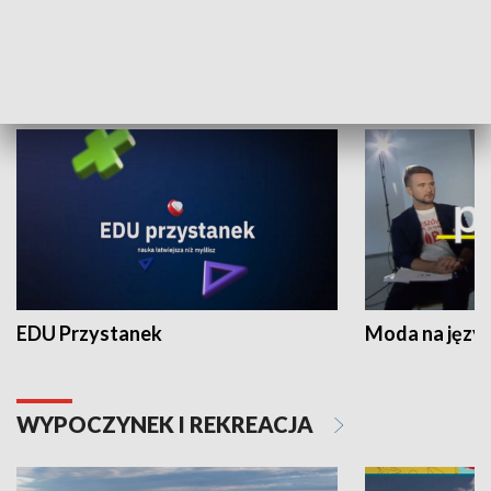
NAUKA I EDUKACJA
EDU Przystanek
Moda na język
WYPOCZYNEK I REKREACJA