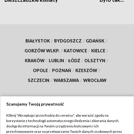
BIAŁYSTOK
/
BYDGOSZCZ
/
GDAŃSK
/
GORZÓW WLKP.
/
KATOWICE
/
KIELCE
/
KRAKÓW
/
LUBLIN
/
ŁÓDŹ
/
OLSZTYN
/
OPOLE
/
POZNAŃ
/
RZESZÓW
/
SZCZECIN
/
WARSZAWA
/
WROCŁAW
Szanujemy Twoją prywatność
Dołącz do nas:
Kliknij "Akceptuję i przechodzę do serwisu", aby wyrazić zgody na
korzystanie z technologii automatycznego śledzenia i zbierania danych,
TVP
dostęp do informacji na Twoim urządzeniu końcowym i ich
Abonament TVP
przechowywanie oraz na przetwarzanie Twoich danych osobowych przez
Regulamin TVP