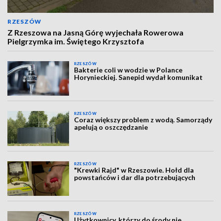
RZESZÓW
Z Rzeszowa na Jasną Górę wyjechała Rowerowa
Pielgrzymka im. Świętego Krzysztofa
RZESZÓW
Bakterie coli w wodzie w Polance
Horynieckiej. Sanepid wydał komunikat
RZESZÓW
Coraz większy problem z wodą. Samorządy
apelują o oszczędzanie
RZESZÓW
"Krewki Rajd" w Rzeszowie. Hołd dla
powstańców i dar dla potrzebujących
RZESZÓW
Użytkownicy, którzy do środy nie