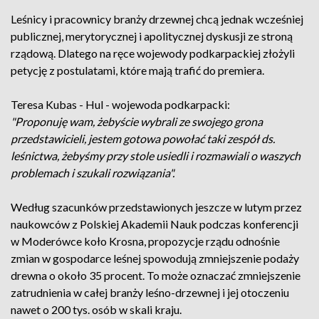
Leśnicy i pracownicy branży drzewnej chcą jednak wcześniej
publicznej, merytorycznej i apolitycznej dyskusji ze stroną
rządową. Dlatego na ręce wojewody podkarpackiej złożyli
petycję z postulatami, które mają trafić do premiera.
Teresa Kubas - Hul - wojewoda podkarpacki:
"Proponuję wam, żebyście wybrali ze swojego grona
przedstawicieli, jestem gotowa powołać taki zespół ds.
leśnictwa, żebyśmy przy stole usiedli i rozmawiali o waszych
problemach i szukali rozwiązania".
Według szacunków przedstawionych jeszcze w lutym przez
naukowców z Polskiej Akademii Nauk podczas konferencji
w Moderówce koło Krosna, propozycje rządu odnośnie
zmian w gospodarce leśnej spowodują zmniejszenie podaży
drewna o około 35 procent. To może oznaczać zmniejszenie
zatrudnienia w całej branży leśno-drzewnej i jej otoczeniu
nawet o 200 tys. osób w skali kraju.