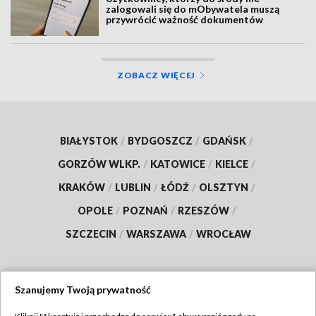
zalogowali się do mObywatela muszą
przywrócić ważność dokumentów
ZOBACZ WIĘCEJ
BIAŁYSTOK
/
BYDGOSZCZ
/
GDAŃSK
/
GORZÓW WLKP.
/
KATOWICE
/
KIELCE
/
KRAKÓW
/
LUBLIN
/
ŁÓDŹ
/
OLSZTYN
/
OPOLE
/
POZNAŃ
/
RZESZÓW
/
SZCZECIN
/
WARSZAWA
/
WROCŁAW
Szanujemy Twoją prywatność
Dołącz do nas: