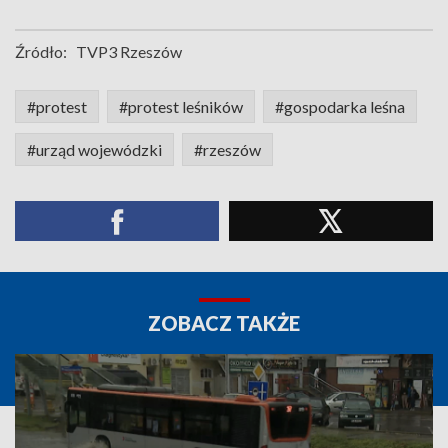
Źródło:
TVP3 Rzeszów
#protest
#protest leśników
#gospodarka leśna
#urząd wojewódzki
#rzeszów
ZOBACZ TAKŻE