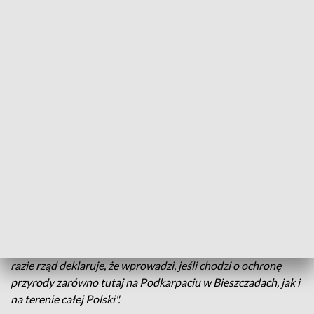
Stanisław Kaczmarek - Związek Leśników Polskich:
"Można wypracować rozwiązanie, które zabezpieczy i
ochronę przyrody i część terenów można wyłączyć jak
najbardziej z gospodarki leśnej, ale można w ramach
konsultacji pewne rozwiązania wypracować, żeby one nie
dotykała aż takiej liczby osób".
Z tymi postulatami nie zgadzają się aktywiści przyrodniczy,
których kilkuosobowa grupa także pojawiła się dziś przed
Urzędem Wojewódzkim.
Łukasz Kawowski - Inicjatywa Dzikie Karpaty:
"Nas niepokoi to, że tutaj leśnicy przyszli w tym momencie
zaprotestować przeciwko korzystnym zmianom, które na
razie rząd deklaruje, że wprowadzi, jeśli chodzi o ochronę
przyrody zarówno tutaj na Podkarpaciu w Bieszczadach, jak i
na terenie całej Polski".