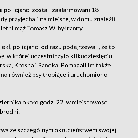
a policjanci zostali zaalarmowani 18
Gdy przyjechali na miejsce, w domu znaleźli
-letni mąż Tomasz W. był ranny.
kł, policjanci od razu podejrzewali, że to
, w której uczestniczyło kilkudziesięciu
rska, Krosna i Sanoka. Pomagali im także
wano również psy tropiące i uruchomiono
iernika około godz. 22, w miejscowości
zbrodni.
stwa ze szczególnym okrucieństwem swojej