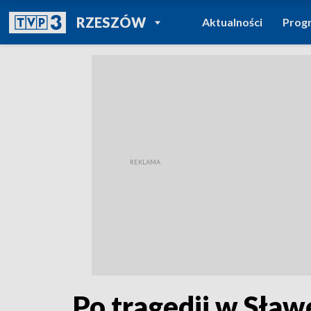
POWRÓT DO
RZESZÓW
Aktualności
Prog
TVP REGIONY
Po tragedii w Sław