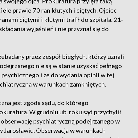
a swojego ojca. Prokuratura przyjęła taką
ciele prawie 70 ran kłutych i ciętych. Ojciec
nami ciętymi i kłutymi trafił do szpitala. 21-
kładania wyjaśnień i nie przyznał się do
ebadany przez zespół biegłych, którzy uznali
odejrzanego nie są w stanie uzyskać pełnego
psychicznego i że do wydania opinii w tej
ychiatryczna w warunkach zamkniętych.
czna jest zgoda sądu, do którego
okuratura. W grudniu ub. roku sąd przychylił
a obserwację psychiatryczną podejrzanego w
w Jarosławiu. Obserwacja w warunkach