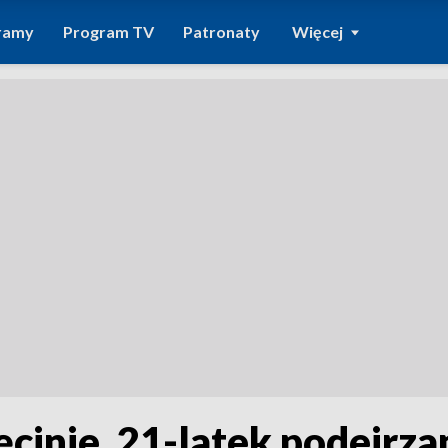
ramy
Program TV
Patronaty
Więcej
ęcinie. 21-latek podejrz