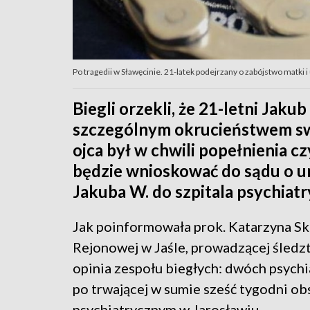
Po tragedii w Sławęcinie. 21-latek podejrzany o zabójstwo matki 
Biegli orzekli, że 21-letni Jaku
szczególnym okrucieństwem swo
ojca był w chwili popełnienia c
będzie wnioskować do sądu o u
Jakuba W. do szpitala psychiat
Jak poinformowała prok. Katarzyna Sk
Rejonowej w Jaśle, prowadzącej śledzt
opinia zespołu biegłych: dwóch psychi
po trwającej w sumie sześć tygodni ob
psychiatrycznym w Jarosławiu.