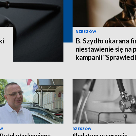
RZESZÓW
ki
B. Szydło ukarana f
niestawienie się na 
kampanii "Sprawied
ÓW
RZESZÓW
 Pytel ułaskawiony
Śledztwo w sprawie