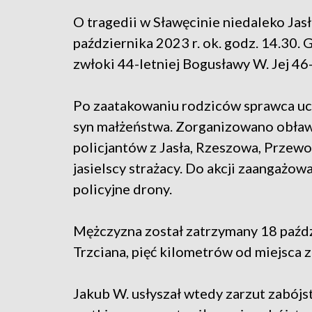
O tragedii w Sławęcinie niedaleko Jasł
października 2023 r. ok. godz. 14.30. 
zwłoki 44-letniej Bogusławy W. Jej 46
Po zaatakowaniu rodziców sprawca ucie
syn małżeństwa. Zorganizowano obławę
policjantów z Jasła, Rzeszowa, Przewo
jasielscy strażacy. Do akcji zaangażo
policyjne drony.
Mężczyzna został zatrzymany 18 paźdz
Trzciana, pięć kilometrów od miejsca 
Jakub W. usłyszał wtedy zarzut zabój