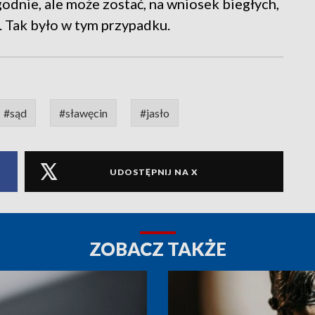
odnie, ale może zostać, na wniosek biegłych,
. Tak było w tym przypadku.
#sąd
#sławęcin
#jasło
UDOSTĘPNIJ NA X
ZOBACZ TAKŻE