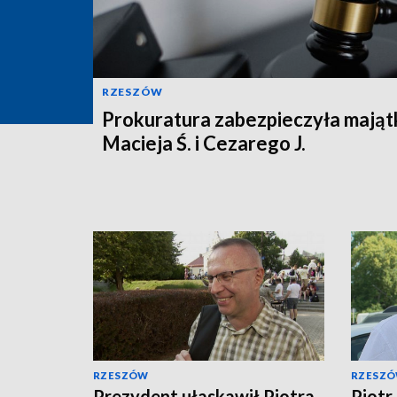
RZESZÓW
Prokuratura zabezpieczyła mająt
Macieja Ś. i Cezarego J.
RZESZÓW
RZESZ
Prezydent ułaskawił Piotra
Piotr