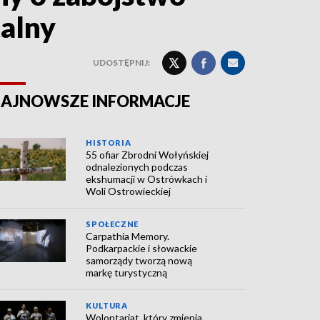
talny
UDOSTĘPNIJ:
AJNOWSZE INFORMACJE
HISTORIA
55 ofiar Zbrodni Wołyńskiej
odnalezionych podczas
ekshumacji w Ostrówkach i
Woli Ostrowieckiej
SPOŁECZNE
Carpathia Memory.
Podkarpackie i słowackie
samorządy tworzą nową
markę turystyczną
KULTURA
Wolontariat, który zmienia