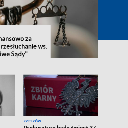
inansowo za
przesłuchanie ws.
liwe Sądy"
RZESZÓW
Prokuratura bada śmierć 37-