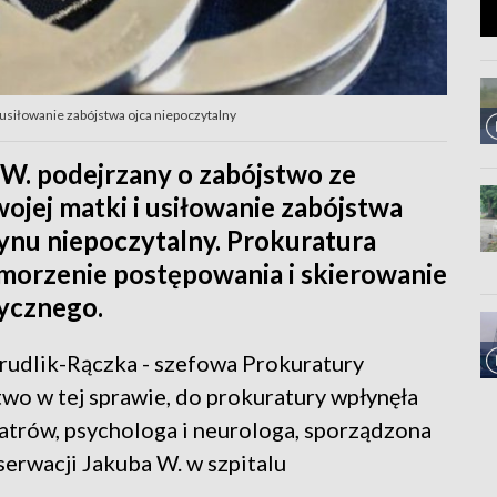
i usiłowanie zabójstwa ojca niepoczytalny
b W. podejrzany o zabójstwo ze
jej matki i usiłowanie zabójstwa
zynu niepoczytalny. Prokuratura
morzenie postępowania i skierowanie
rycznego.
rudlik-Rączka - szefowa Prokuratury
wo w tej sprawie, do prokuratury wpłynęła
atrów, psychologa i neurologa, sporządzona
serwacji Jakuba W. w szpitalu