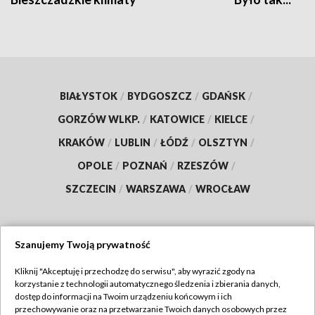
BIAŁYSTOK
/
BYDGOSZCZ
/
GDAŃSK
/
GORZÓW WLKP.
/
KATOWICE
/
KIELCE
/
KRAKÓW
/
LUBLIN
/
ŁÓDŹ
/
OLSZTYN
/
OPOLE
/
POZNAŃ
/
RZESZÓW
/
SZCZECIN
/
WARSZAWA
/
WROCŁAW
Szanujemy Twoją prywatność
Dołącz do nas:
Kliknij "Akceptuję i przechodzę do serwisu", aby wyrazić zgody na
korzystanie z technologii automatycznego śledzenia i zbierania danych,
TVP
dostęp do informacji na Twoim urządzeniu końcowym i ich
Abonament TVP
przechowywanie oraz na przetwarzanie Twoich danych osobowych przez
Regulamin TVP