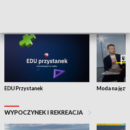
NAUKA I EDUKACJA
EDU Przystanek
Moda na język
WYPOCZYNEK I REKREACJA