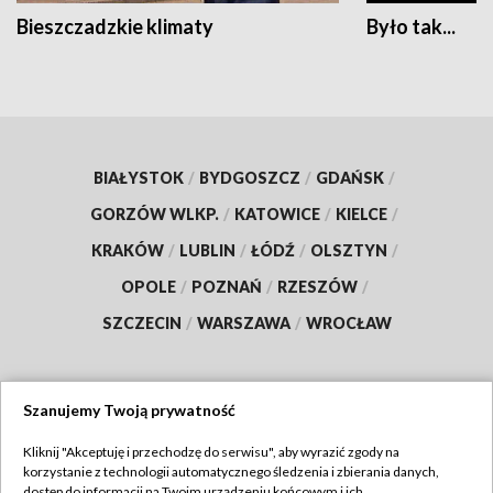
Bieszczadzkie klimaty
Było tak...
BIAŁYSTOK
/
BYDGOSZCZ
/
GDAŃSK
/
GORZÓW WLKP.
/
KATOWICE
/
KIELCE
/
KRAKÓW
/
LUBLIN
/
ŁÓDŹ
/
OLSZTYN
/
OPOLE
/
POZNAŃ
/
RZESZÓW
/
SZCZECIN
/
WARSZAWA
/
WROCŁAW
Szanujemy Twoją prywatność
Dołącz do nas:
Kliknij "Akceptuję i przechodzę do serwisu", aby wyrazić zgody na
korzystanie z technologii automatycznego śledzenia i zbierania danych,
TVP
dostęp do informacji na Twoim urządzeniu końcowym i ich