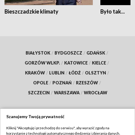
Bieszczadzkie klimaty
Było tak...
BIAŁYSTOK
/
BYDGOSZCZ
/
GDAŃSK
/
GORZÓW WLKP.
/
KATOWICE
/
KIELCE
/
KRAKÓW
/
LUBLIN
/
ŁÓDŹ
/
OLSZTYN
/
OPOLE
/
POZNAŃ
/
RZESZÓW
/
SZCZECIN
/
WARSZAWA
/
WROCŁAW
Szanujemy Twoją prywatność
Dołącz do nas:
Kliknij "Akceptuję i przechodzę do serwisu", aby wyrazić zgody na
korzystanie z technologii automatycznego śledzenia i zbierania danych,
TVP