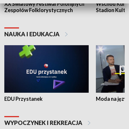
XX Światowy Festiwal Polonijnych
Wschód Kultur
Zespołów Folklorystycznych
Stadion Kultu
NAUKA I EDUKACJA
EDU Przystanek
Moda na język
WYPOCZYNEK I REKREACJA